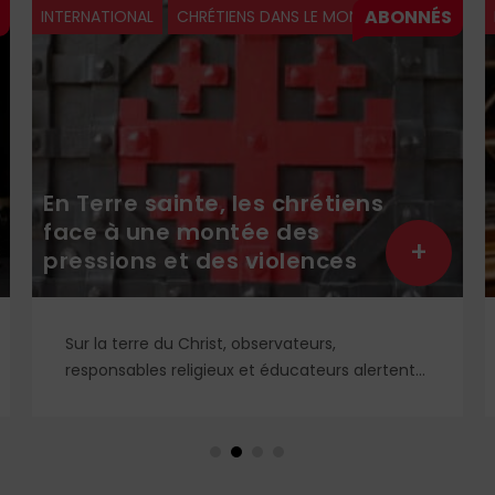
INTERNATIONAL
CHRÉTIENS DANS LE MONDE
En Terre sainte, les chrétiens
face à une montée des
+
pressions et des violences
Sur la terre du Christ, observateurs,
responsables religieux et éducateurs alertent
sur une dégradation du climat autour des
communautés chrétiennes. Ce qui fait
redouter un affaiblissement durable de leur
présence en Terre sainte.