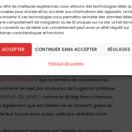
bas taux de participation depuis 1979 (aux alentours de
r offrir les meilleures expériences, nous utilisons des technologies telles q
ans le système politique iranien une grande partie du
 cookies pour stocker et/ou accéder aux informations des appareils. Le fai
consentir à ces technologies nous permettra de traiter des données telles
on : l’ayatollah Khamenei. C’est pourquoi l’intolérance
 le comportement de navigation ou les ID uniques sur ce site. Le fait de n
 consentir ou de retirer son consentement peut avoir un effet négatif sur
u pouvoir entre les mains d’une seule personne,
taines caractéristiques et fonctions.
 qui a pu amener à des répressions brutales par les
ACCEPTER
CONTINUER SANS ACCEPTER
RÉGLAGES
plus en plus profondes. L’Aide à l’Eglise en Détresse
Politique de cookies
 la Révolution continue (
https://aed-
ion-continue/
)
que le nombre de conversion au
énomène de rejet par les jeunes de la gestion politique,
loi et du pain
”, comme le dit Mgr Ramzi Garmou,
ure également que ses fidèles ne se soucient guère du
eur foi par leurs actes, voilà leur véritable force.
as directement menacée par l’arrivée du conservateur