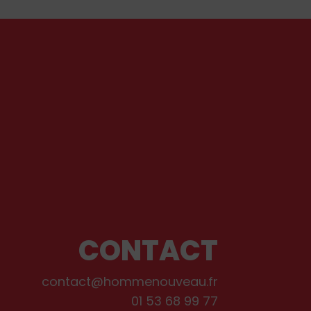
De
pr
ef
dé
CONTACT
contact@hommenouveau.fr
01 53 68 99 77