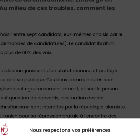
. Au milieu de ces troubles, comment les
de choisir entre sept candidats, eux-mêmes choisis par le
00 demandes de candidatures). Le candidat Ibrahim
c plus de 60% des voix.
haldéenne, jouissent d’un statut reconnu et protégé
iper à la vie publique. Ces deux communautés
sont
tisme est rigoureusement interdit, et seul le persan
l est question de convertis, la situation devient
hristianisme sont interdites par la république islamiste.
ranien pour sa répression brutale à l’encontre des
Nous respectons vos préférences