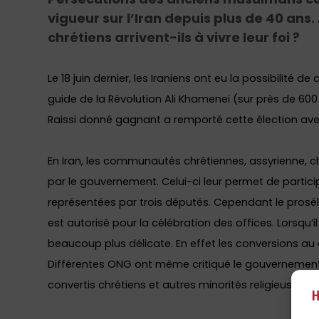
vigueur sur l’Iran depuis plus de 40 ans
chrétiens arrivent-ils à vivre leur foi ?
Le 18 juin dernier, les Iraniens ont eu la possibilité 
guide de la Révolution Ali Khamenei (sur près de 6
Raissi donné gagnant a remporté cette élection ave
En Iran, les communautés chrétiennes, assyrienne, c
par le gouvernement. Celui-ci leur permet de partic
représentées par trois députés. Cependant le prosély
est autorisé pour la célébration des offices. Lorsqu’i
beaucoup plus délicate. En effet les conversions au c
Différentes ONG ont même critiqué le gouvernement i
convertis chrétiens et autres minorités religieuses.