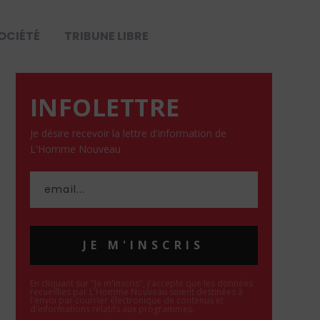
OCIÉTÉ
TRIBUNE LIBRE
INFOLETTRE
Je désire recevoir la lettre d'information de
L'Homme Nouveau
JE M'INSCRIS
En cliquant sur "Je m'inscris", j'accepte que les données
recueillies par L'Homme Nouveau soient destinées à
l'envoi par courrier électronique de contenus et
d'informations relatifs aux programmes.