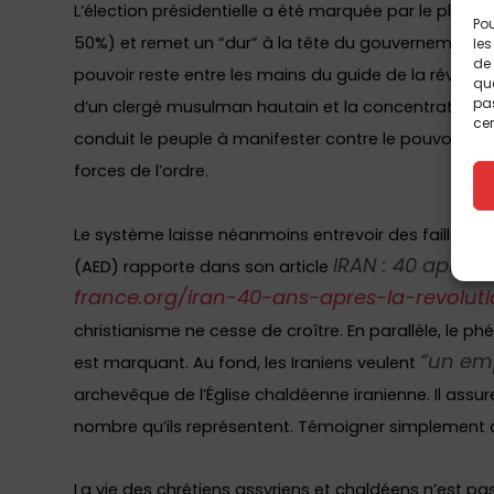
L’élection présidentielle a été marquée par le plus 
Pou
50%) et remet un “dur” à la tête du gouvernement. D
les
de 
pouvoir reste entre les mains du guide de la révoluti
que
pas
d’un clergé musulman hautain et la concentration d
cer
conduit le peuple à manifester contre le pouvoir, ce
forces de l’ordre.
Le système laisse néanmoins entrevoir des failles de 
IRAN : 40 après,
(AED) rapporte dans son article
france.org/iran-40-ans-apres-la-revolut
christianisme ne cesse de croître. En parallèle, le ph
“un emp
est marquant. Au fond, les Iraniens veulent
archevêque de l’Église chaldéenne iranienne. Il ass
nombre qu’ils représentent. Témoigner simplement de l
La vie des chrétiens assyriens et chaldéens n’est p