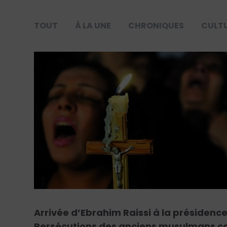
TOUT
À LA UNE
CHRONIQUES
CULT
Arrivée d’Ebrahim Raissi à la présidence
Persécutions des anciens musulmans co