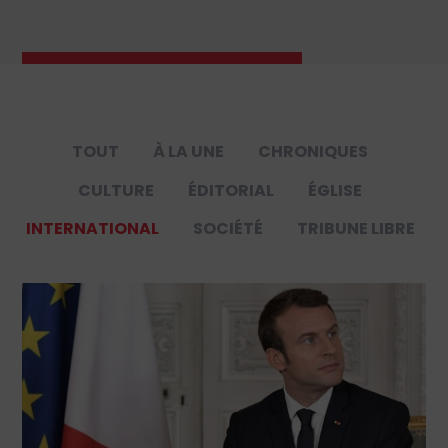
TOUT
À LA UNE
CHRONIQUES
CULTURE
ÉDITORIAL
ÉGLISE
INTERNATIONAL
SOCIÉTÉ
TRIBUNE LIBRE