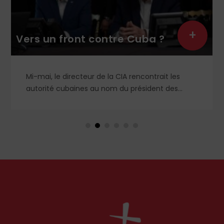
+
Vers un front contre Cuba ?
Mi-mai, le directeur de la CIA rencontrait les
autorité cubaines au nom du président des
États-Unis de façon ostentatoire. L’idée étant de
faire pression sur l’île pour obtenir des réformes
de gouvernance, dans la lignée du Vénézuela et
de l’Iran. Jusqu’où Donald Trump est-il prêt à
aller ?