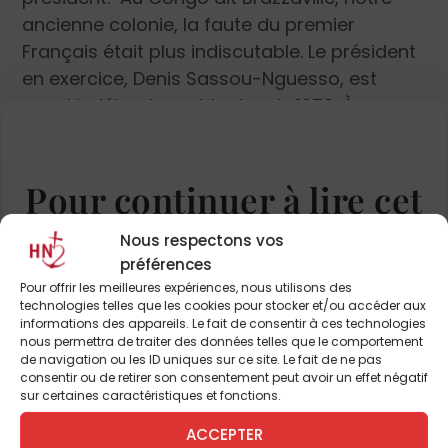
ancienne colonie, la faute du premier
Français était plus indiscutable. Le président
en exercice, Denis Sassou-Nguesso, est
quasi indéboulonnable depuis 1979. À
l’Élysée, on n’aime pas ça et Emmanuel
Macron a décidé de le montrer : il n’est resté
dans le pays que trois heures, dont la moitié
Pour continuer à lire cet
dans les jardins de la résidence de
article
l’ambassadeur, à papoter avec la
Nous respectons vos
préférences
communauté française vivant dans le pays.
et de nombreux autres
Pour offrir les meilleures expériences, nous utilisons des
Carrément une insulte ! Sassou-Nguesso a
technologies telles que les cookies pour stocker et/ou accéder aux
lui été impeccable : au programme de
informations des appareils. Le fait de consentir à ces technologies
ABONNEZ-VOUS DÈS À
nous permettra de traiter des données telles que le comportement
discrétion prévu, il a répondu en arrivant à
de navigation ou les ID uniques sur ce site. Le fait de ne pas
PRÉSENT
l’aéroport avec tout le gouvernement,
consentir ou de retirer son consentement peut avoir un effet négatif
sur certaines caractéristiques et fonctions.
fanfare en tête, au milieu d’un déluge de
banderoles célébrant l’amitié indestructible
ACCEPTER