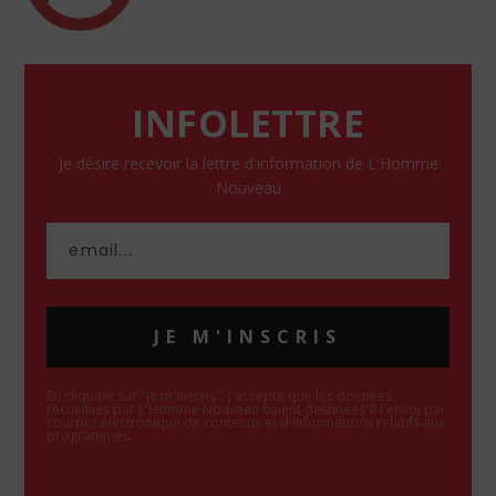
INFOLETTRE
Je désire recevoir la lettre d'information de L'Homme
Nouveau
JE M'INSCRIS
En cliquant sur "Je m'inscris", j'accepte que les données
recueillies par L'Homme Nouveau soient destinées à l'envoi par
courrier électronique de contenus et d'informations relatifs aux
programmes.