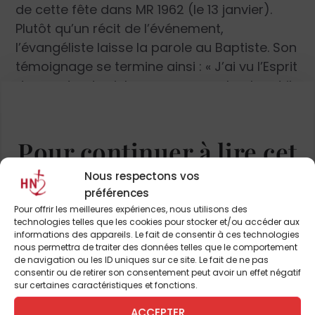
de cette fête dans MR 1962 (le 13 janvier).
Plutôt qu’un récit de l’événement,
l’évangéliste laisse la parole au Baptiste. Son
témoignage se termine ainsi : « J’ai vu l’Esprit
descendre du ciel comme une colombe et il
demeura sur lui. Et moi, je ne le connaissais
pas, mais celui qui m’a envoyé baptiser
dans l’eau m’a dit : “
Celui sur qui tu verras
Pour continuer à lire cet
l’Esprit descendre et demeurer, celui-là
article
Nous respectons vos
baptise dans l’Esprit Saint.” Moi, j’ai vu, et je
préférences
rends témoignage : c’est lui le Fils de Dieu
»
et de nombreux autres
Pour offrir les meilleures expériences, nous utilisons des
(v. 32-34). Saint Augustin († 430) voit dans
technologies telles que les cookies pour stocker et/ou accéder aux
informations des appareils. Le fait de consentir à ces technologies
cette prérogative du baptême dans l’Esprit
ABONNEZ-VOUS DÈS À
nous permettra de traiter des données telles que le comportement
Saint qu’a Jésus la garantie de la sainteté de
de navigation ou les ID uniques sur ce site. Le fait de ne pas
PRÉSENT
consentir ou de retirer son consentement peut avoir un effet négatif
cet acte : «
Quels qu’en soient les différents
sur certaines caractéristiques et fonctions.
ministres à l’avenir, saints ou pécheurs, son
pouvoir ne serait attribué qu’à celui seul sur
ACCEPTER