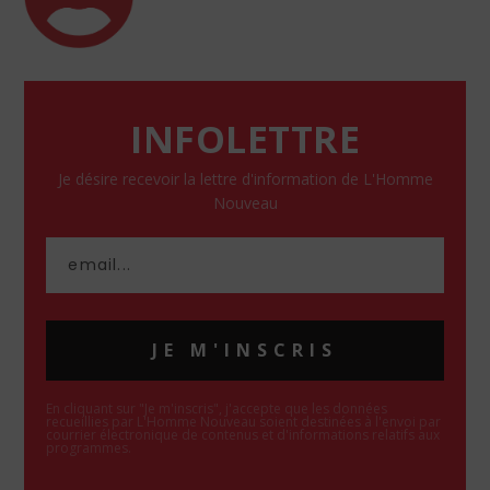
INFOLETTRE
Je désire recevoir la lettre d'information de L'Homme
Nouveau
JE M'INSCRIS
En cliquant sur "Je m'inscris", j'accepte que les données
recueillies par L'Homme Nouveau soient destinées à l'envoi par
courrier électronique de contenus et d'informations relatifs aux
programmes.