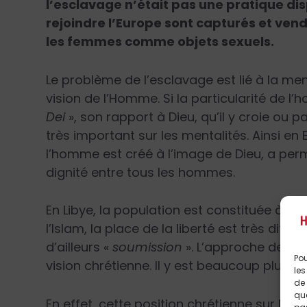
l’esclavage n’était pas une pratique di
rejoindre l’Europe sont capturés et ven
les femmes comme objets sexuels.
Le problème de l’esclavage est lié à la ment
vision de l’Homme. Si la particularité de l
Dei
», son rapport à Dieu, qu’il y croie ou p
très important sur les mentalités. Ainsi en
l’homme est créé à l’image de Dieu, a per
dignité entre tous les hommes.
En Libye, la population est constituée à 9
l’Islam, la place de la liberté est très dif
d’ailleurs «
soumission
». L’approche de l’
Pou
vision chrétienne. Il y est beaucoup plus to
les
de 
que
En effet, cette position chrétienne sur l’