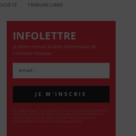
OCIÉTÉ
TRIBUNE LIBRE
INFOLETTRE
Je désire recevoir la lettre d'information de
L'Homme Nouveau
JE M'INSCRIS
En cliquant sur "Je m'inscris", j'accepte que les données
recueillies par L'Homme Nouveau soient destinées à
l'envoi par courrier électronique de contenus et
d'informations relatifs aux programmes.