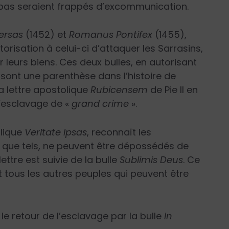
t pas seraient frappés d’excommunication.
ersas
(1452) et
Romanus Pontifex
(1455),
orisation à celui-ci d’attaquer les Sarrasins,
r leurs biens. Ces deux bulles, en autorisant
sont une parenthèse dans l’histoire de
a lettre apostolique
Rubicensem
de Pie II en
 l’esclavage de «
grand crime
».
olique
Veritate Ipsas
, reconnaît les
que tels, ne peuvent être dépossédés de
ettre est suivie de la bulle
Sublimis Deus
. Ce
t tous les autres peuples qui peuvent être
e retour de l’esclavage par la bulle
In