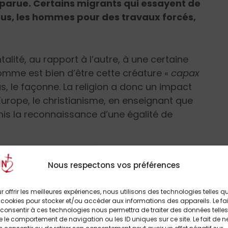
sparue. Certains migrants qui essayent de
dus, les hommes pour des travaux forcés,
alité, au rapport à l’autre, à une certaine
’homme est bien d’être cette créature «
capax
as, le façonne. La religion a donc un impact
 Europe, le christianisme, en enseignant que
mis la reconnaissance d’une égalité de
7 % de musulmans selon la CIA. Or, dans
Nous respectons vos préférences
férente. La traduction courante du mot Islam est
esclavage est donc sans comparaison avec la
r offrir les meilleures expériences, nous utilisons des technologies telles q
léré, voire accepté.
 cookies pour stocker et/ou accéder aux informations des appareils. Le fai
consentir à ces technologies nous permettra de traiter des données telles
 le comportement de navigation ou les ID uniques sur ce site. Le fait de n
esclavage est conforme au message du Christ