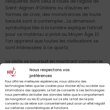
reliquaires dont celui à roues de l’église de
Saint-Aignan d’Orléans ou d’autres en
formes de croix, des monstrances de toute
beauté sont à contempler… La dimension
symbolique liée à la lumière explique l’attrait
pour ce matériau si prisé au Moyen Âge. Et
l’on apprend que toutes les civilisations se
sont intéressées à ce quartz.
La visite se poursuit en montrant combien le
cristal de roche a eu un rôle tant dans le
Nous respectons vos
domaine de l’optique que dans celui de
préférences
l’horlogerie… et a marqué l’imaginaire illustré
Pour offrir les meilleures expériences, nous utilisons des
technologies telles que les cookies pour stocker et/ou accéder aux
par les
Septs boules de cristal
de Hergé ou
informations des appareils. Le fait de consentir à ces technologies
encore par des affiches de films d’Indiana
nous permettra de traiter des données telles que le comportement
de navigation ou les ID uniques sur ce site. Le fait de ne pas
Jones.
consentir ou de retirer son consentement peut avoir un effet négatif
sur certaines caractéristiques et fonctions.