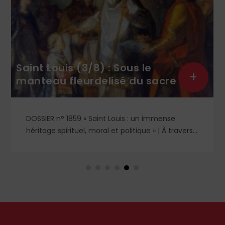
Saint Louis (3/8) : Sous le
+
manteau fleurdelisé du sacre
DOSSIER n° 1859 « Saint Louis : un immense
héritage spirituel, moral et politique » | À travers
l’exemple du sacre de saint Louis, le médiéviste
Patrick Demouy revient sur les origines, le
déroulement et la portée symbolique de cette
cérémonie à Reims, où le roi devient, par
l’onction, l’élu de Dieu et le garant de l’ordre
chrétien du royaume. Entretien.