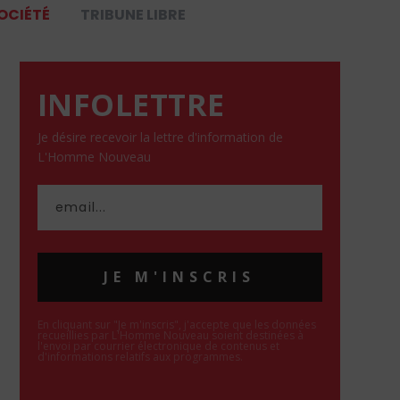
OCIÉTÉ
TRIBUNE LIBRE
INFOLETTRE
Je désire recevoir la lettre d'information de
L'Homme Nouveau
JE M'INSCRIS
En cliquant sur "Je m'inscris", j'accepte que les données
recueillies par L'Homme Nouveau soient destinées à
l'envoi par courrier électronique de contenus et
d'informations relatifs aux programmes.