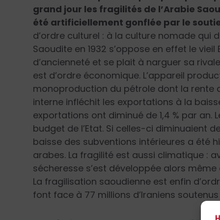
grand jour les fragilités de l’Arabie Sao
été artificiellement gonflée par le sout
d’ordre culturel : à la culture nomade qui
Saoudite en 1932 s’oppose en effet le vieil E
d’ancienneté et se plait à narguer sa rivale
est d’ordre économique. L’appareil product
monoproduction du pétrole dont la rente 
interne infléchit les exportations à la bais
exportations ont diminué de 1,4 % par an. 
budget de l’Etat. Si celles-ci diminuaient de
baisse des subventions intérieures a été h
arabes. La fragilité est aussi climatique :
sécheresse s’est développée alors même qu
La fragilisation saoudienne est enfin d’or
font face à 77 millions d’Iraniens soutenus