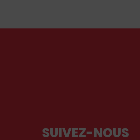
réformes de gouvernance, dans la lignée du
Vénézuela et de l’Iran. Jusqu’où Donald Trump
est-il prêt à aller ?
SUIVEZ-NOUS