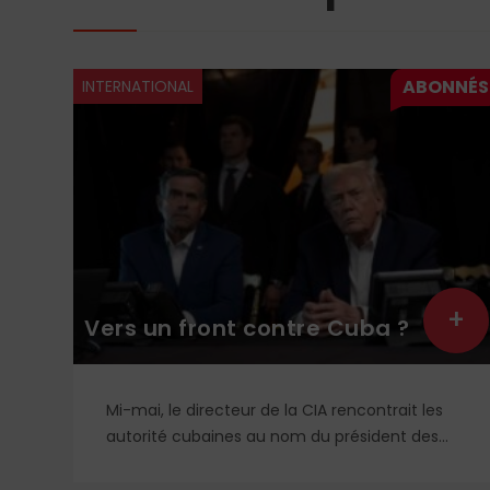
INTERNATIONAL
+
+
Vers un front contre Cuba ?
n
Mi-mai, le directeur de la CIA rencontrait les
autorité cubaines au nom du président des
,
États-Unis de façon ostentatoire. L’idée étant
de faire pression sur l’île pour obtenir des