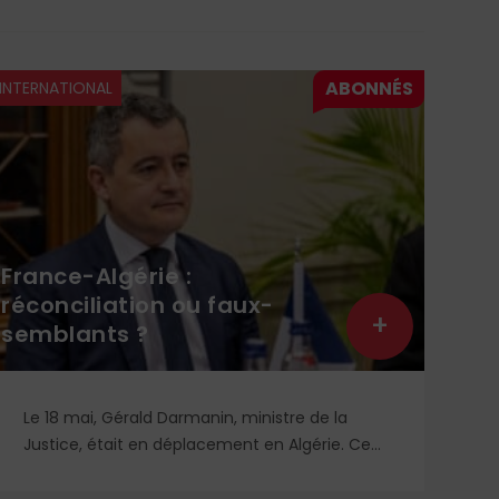
INTERNATIONAL
INTE
France-Algérie :
réconciliation ou faux-
+
semblants ?
Att
Le 18 mai, Gérald Darmanin, ministre de la
Le
Justice, était en déplacement en Algérie. Ce
d’
sera prochainement au tour de Saïd Sayoud, le
Ma
ministre de l’Intérieur algérien, de se rendre en
Ka