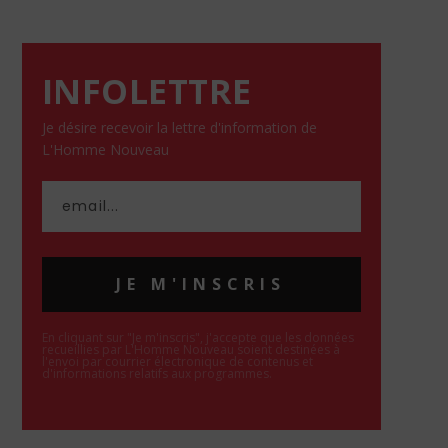
INFOLETTRE
Je désire recevoir la lettre d'information de
L'Homme Nouveau
JE M'INSCRIS
En cliquant sur "Je m'inscris", j'accepte que les données
recueillies par L'Homme Nouveau soient destinées à
l'envoi par courrier électronique de contenus et
d'informations relatifs aux programmes.