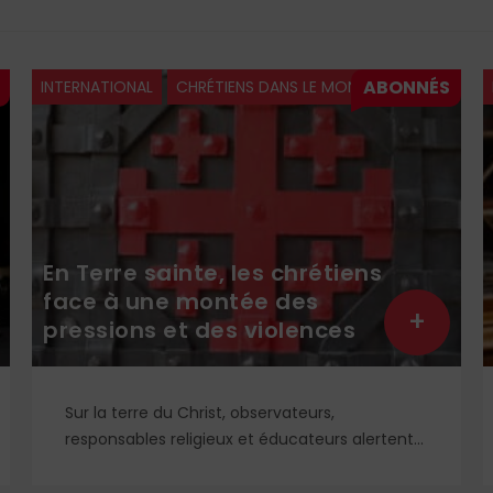
INTERNATIONAL
CHRÉTIENS DANS LE MONDE
En Terre sainte, les chrétiens
face à une montée des
+
pressions et des violences
Sur la terre du Christ, observateurs,
responsables religieux et éducateurs alertent
sur une dégradation du climat autour des
communautés chrétiennes. Ce qui fait