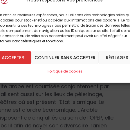
ne
rabie Saoudite s’est lancée dans une fuite en
r offrir les meilleures expériences, nous utilisons des technologies telles q
 cookies pour stocker et/ou accéder aux informations des appareils. Le fai
rd d’ordre militaire. Face à une armée
consentir à ces technologies nous permettra de traiter des données telles
 pasdarans, l’Arabie Saoudite n’aligne que
 le comportement de navigation ou les ID uniques sur ce site. Le fait de n
 consentir ou de retirer son consentement peut avoir un effet négatif sur
gale. Qui plus est les querelles sont
taines caractéristiques et fonctions.
 saoudiens où les disputes dynastiques
ace à ses faiblesses humaines dans le domaine
ACCEPTER
CONTINUER SANS ACCEPTER
RÉGLAGES
rir la meilleure technologie occidentale afin
. Le deuxième champ de compétition est
Politique de cookies
ite mènent divers conflits par procuration
ite arabe est courtisée conjointement par
allisent aussi sur les lieux de pèlerinage,
tres où est présent l’Etat islamique. Le
ienne est d’ordre économique. L’Arabie
disposant de cinq alliés au sein de l’OPEP, elle
 baril afin de noyer son adversaire iranien