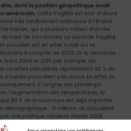
udite, dont la position géopolitique avait
ien américain.
Cette fragilité est tout d’abord
 donne très tardivement naissance à l’Arabie
tat iranien, qui a plusieurs milliers d’année
 du haut de son histoire. La seconde fragilité
if saoudien est en effet fondé sur la
déclinera à compter de 2028. Or la demande
se. Entre 2004 et 2015 par exemple, les
Les recettes pétrolières représentent 80 % du
s troubles pourraient s’en suivre. En effet, la
istoriquement à l’origine des printemps
 avec l’augmentation des températures, la
e 80 % de la nourriture est déjà importée.
dre démographique : 31 millions de Saoudiens
 par une politique nataliste depuis 2009.
Nous respectons vos préférences