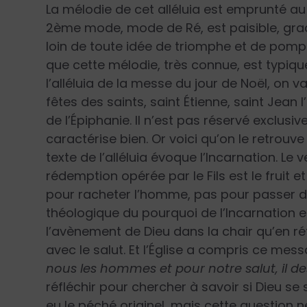
La mélodie de cet alléluia est emprunté au
2ème mode, mode de Ré, est paisible, gra
loin de toute idée de triomphe et de pompe
que cette mélodie, très connue, est typiqu
l’alléluia de la messe du jour de Noël, on v
fêtes des saints, saint Étienne, saint Jean 
de l’Épiphanie. Il n’est pas réservé exclusi
caractérise bien. Or voici qu’on le retrouve
texte de l’alléluia évoque l’Incarnation. Le
rédemption opérée par le Fils est le fruit e
pour racheter l’homme, pas pour passer du
théologique du pourquoi de l’Incarnation e
l’avènement de Dieu dans la chair qu’en r
avec le salut. Et l’Église a compris ce mess
nous les hommes et pour notre salut, il des
réfléchir pour chercher à savoir si Dieu se
eu le péché originel, mais cette question