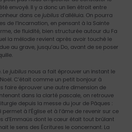
été envoyé. Il y a donc un lien étroit entre
 bonheur dans ce
jubilus
d’alléluia. On pourra
 de l’Incarnation, en pensant à la Sainte
rme, de fluidité, bien structurée autour du Fa
el la mélodie revient après avoir touché le
ndue au grave, jusqu’au Do, avant de se poser
ille.
. Le
jubilus
nous a fait éprouver un instant le
Noël. C’était comme un petit bonjour à
us faire éprouver une autre dimension de
intenant dans la clarté pascale, on retrouve
liturgie depuis la messe du jour de Pâques :
permet à l’Église et à l’âme de revenir sur ce
es d’Emmaüs dont le cœur était tout brûlant
ait le sens des Écritures le concernant. La