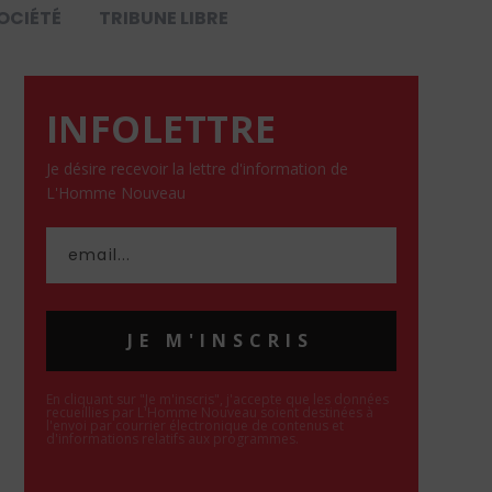
OCIÉTÉ
TRIBUNE LIBRE
INFOLETTRE
Je désire recevoir la lettre d'information de
L'Homme Nouveau
JE M'INSCRIS
En cliquant sur "Je m'inscris", j'accepte que les données
recueillies par L'Homme Nouveau soient destinées à
l'envoi par courrier électronique de contenus et
d'informations relatifs aux programmes.