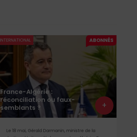
INTERNATIONAL
INTE
France-Algérie :
réconciliation ou faux-
+
semblants ?
Att
Le 18 mai, Gérald Darmanin, ministre de la
Le