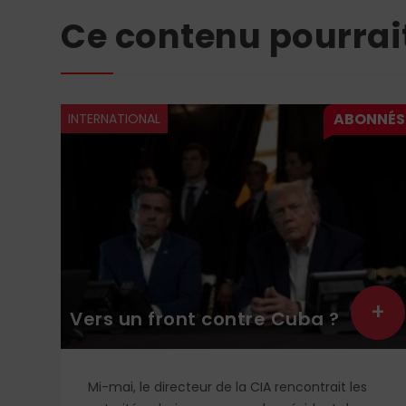
Ce contenu pourrai
INTERNATIONAL
+
+
Vers un front contre Cuba ?
n
Mi-mai, le directeur de la CIA rencontrait les