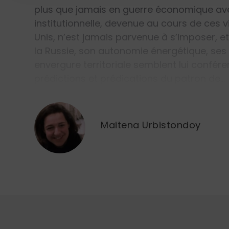
plus que jamais en guerre économique avec
institutionnelle, devenue au cours de ces 
Unis, n’est jamais parvenue à s’imposer, 
la Russie, son autonomie énergétique, ses
envergure territoriale semblent lui confér
prédictions et prédications du patron de…
Maitena Urbistondoy