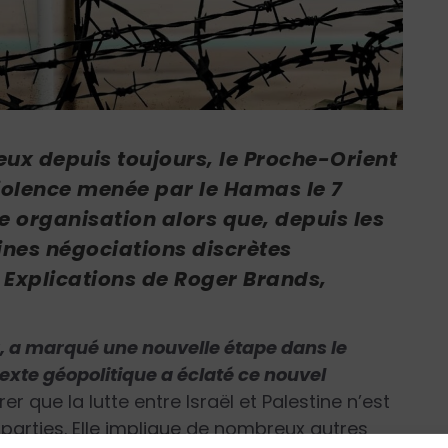
ieux depuis toujours, le Proche-Orient
violence menée par le Hamas le 7
te organisation alors que, depuis les
nes négociations discrètes
? Explications de Roger Brands,
r, a marqué une nouvelle étape dans le
texte géopolitique a éclaté ce nouvel
rer que la lutte entre Israël et Palestine n’est
parties. Elle implique de nombreux autres