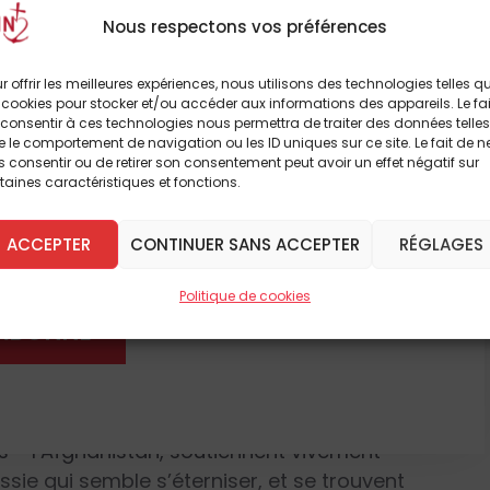
ons internationales (Onu). Sans jugement de
Nous respectons vos préférences
ment que ces deux parties, on peut penser qu’il
les affrontements, de nature militaire, qui se
r offrir les meilleures expériences, nous utilisons des technologies telles q
’Israël, se sont invariablement soldés par les
 cookies pour stocker et/ou accéder aux informations des appareils. Le fai
à lire cet article
, la tentation d’appréhender la situation
consentir à ces technologies nous permettra de traiter des données telles
 le comportement de navigation ou les ID uniques sur ce site. Le fait de n
mble irrépressible. Pourtant,
volens nolens
,
breux autres
 consentir ou de retirer son consentement peut avoir un effet négatif sur
’affrontements militaires, géopolitiques
taines caractéristiques et fonctions.
ssances européennes etc.) et religieux, à
 DÈS À PRÉSENT
our qui veut comprendre la situation actuelle.
ACCEPTER
CONTINUER SANS ACCEPTER
RÉGLAGES
rvenue l’attaque terroriste portée par le
Politique de cookies
monde dans lequel les grands « équilibres »
'ABONNE
ttus. Le Syrie voisine est économiquement à
us puissant qu’il ne l’a jamais été. En Afrique
ans d’autres pays, il y a de vastes
et de ses inféodés proches du Hamas. Les
s – l’Afghanistan, soutiennent vivement
ussie qui semble s’éterniser, et se trouvent