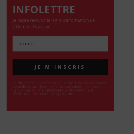
INFOLETTRE
Je désire recevoir la lettre d'information de
L'Homme Nouveau
JE M'INSCRIS
En cliquant sur "Je m'inscris", j'accepte que les données
recueillies par L'Homme Nouveau soient destinées à
l'envoi par courrier électronique de contenus et
d'informations relatifs aux programmes.