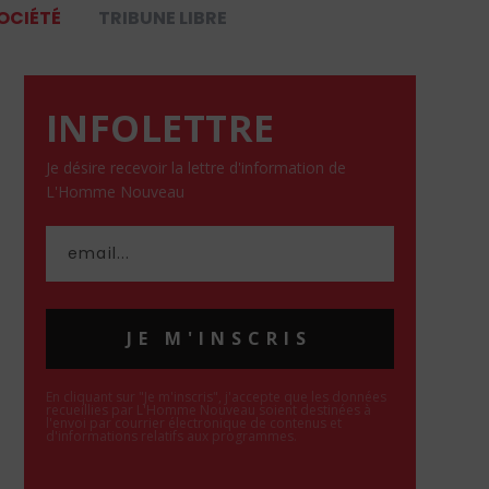
OCIÉTÉ
TRIBUNE LIBRE
INFOLETTRE
Je désire recevoir la lettre d'information de
L'Homme Nouveau
JE M'INSCRIS
En cliquant sur "Je m'inscris", j'accepte que les données
recueillies par L'Homme Nouveau soient destinées à
l'envoi par courrier électronique de contenus et
d'informations relatifs aux programmes.