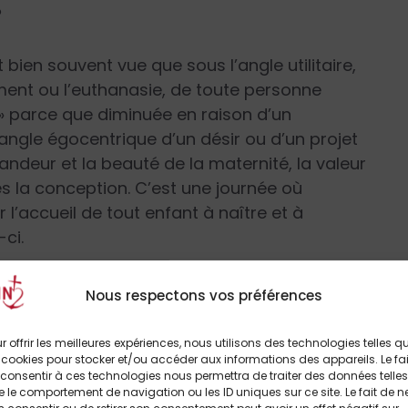
?
t bien souvent vue que sous l’angle utilitaire,
tement ou l’euthanasie, de toute personne
» parce que diminuée en raison d’un
angle égocentrique d’un désir ou d’un projet
randeur et la beauté de la maternité, la valeur
s la conception. C’est une journée où
l’accueil de tout enfant à naître et à
ci.
 journée porte-t-elle un message plus
Nous respectons vos préférences
r offrir les meilleures expériences, nous utilisons des technologies telles q
 cookies pour stocker et/ou accéder aux informations des appareils. Le fai
ter les mères, c’est accueillir la Vie! », ce qui
consentir à ces technologies nous permettra de traiter des données telles
e cette journée aborder exclusivement le
 le comportement de navigation ou les ID uniques sur ce site. Le fait de n