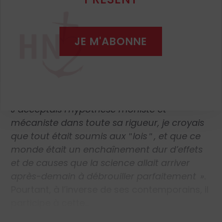
en littérature, le naturalisme triomphe avec
Zola ; en philosophie, Taine règne ; et Renan
est en train de bouleverser l’exégèse avec
JE M'ABONNE
sa lecture rationaliste des Évangiles. Le jeune
Claudel est donc parfaitement en phase
avec ses contemporains :
«
À 18 ans, je
croyais donc ce que croyaient la plupart
des gens dits cultivés de ce temps. […]
J’acceptais l’hypothèse moniste et
mécaniste dans toute sa rigueur, je croyais
que tout était soumis aux
ʺ
lois
ʺ
, et que ce
monde était un enchaînement dur d’effets
et de causes que la science allait arriver
après-demain à débrouiller parfaitement
»
.
Pourtant, à l’inverse de ses contemporains, il
participe à cette…