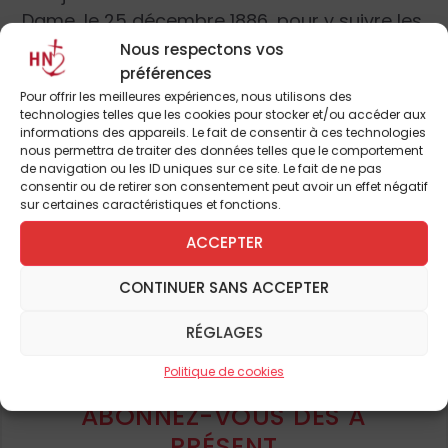
Dame, le 25 décembre 1886, pour y suivre les
vêpres, c’est en quête d’émotions
Nous respectons vos
esthétiques :
«
Je commençais alors à écrire
préférences
Pour offrir les meilleures expériences, nous utilisons des
et il me semblait que dans les cérémonies
technologies telles que les cookies pour stocker et/ou accéder aux
catholiques, considérées avec un
informations des appareils. Le fait de consentir à ces technologies
nous permettra de traiter des données telles que le comportement
dilettantisme supérieur, je trouverais un
de navigation ou les ID uniques sur ce site. Le fait de ne pas
excitant approprié et la matière de quelques
consentir ou de retirer son consentement peut avoir un effet négatif
sur certaines caractéristiques et fonctions.
exercices décadents
»
(3). En effet,
intellectuellement, le jeune Claudel est aux
ACCEPTER
antipodes d’une pensée religieuse : après
Pour continuer à lire cet
CONTINUER SANS ACCEPTER
avoir été élevé dans une famille devenue
article
peu à peu indifférente, il a abandonné la foi
RÉGLAGES
dans son adolescence parce qu’elle lui
«
et de nombreux autres
sembl
[e] inconciliable avec la pluralité des
Politique de cookies
mondes
»
(4). Le scientisme et le positivisme
ABONNEZ-VOUS DÈS À
dominent en effet la pensée de son temps :
PRÉSENT