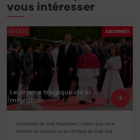
vous intéresser
SOCIÉTÉ
Le nivell
me tragique de la
pensée so
+
ion
férule de
iel de Joël Hautebert | Selon que vous
Que prévoit
 en Europe ou en Afrique du Sud, aux
l’Arcom ? D
is ou en Libye, vos propos seront
langage ras