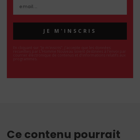
JE M'INSCRIS
En cliquant sur "Je m'inscris", j'accepte que les données
recueillies par L'Homme Nouveau soient destinées à l'envoi par
courrier électronique de contenus et d'informations relatifs aux
programmes.
Ce contenu pourrait