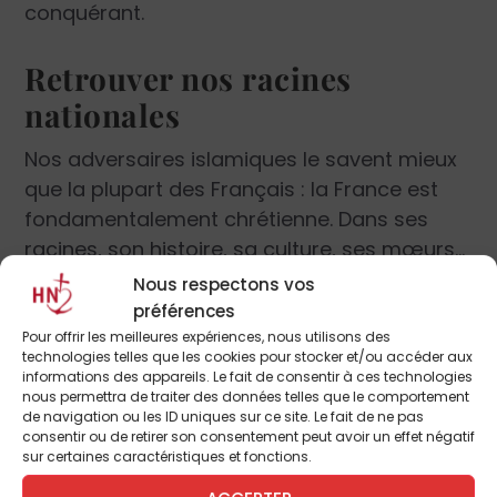
conquérant.
Retrouver nos racines
nationales
Nos adversaires islamiques le savent mieux
que la plupart des Français : la France est
fondamentalement chrétienne. Dans ses
racines, son histoire, sa culture, ses mœurs…
Même lorsqu’elle s’oppose au christianisme,
Nous respectons vos
elle rend un hommage indirect à ces
préférences
fondements chrétiens qu’elle veut renier
Pour offrir les meilleures expériences, nous utilisons des
technologies telles que les cookies pour stocker et/ou accéder aux
mais qu’elle rappelle ainsi sans cesse.
informations des appareils. Le fait de consentir à ces technologies
nous permettra de traiter des données telles que le comportement
de navigation ou les ID uniques sur ce site. Le fait de ne pas
Quand Ernest Psichari, petit-fils de l’apostat
consentir ou de retirer son consentement peut avoir un effet négatif
sur certaines caractéristiques et fonctions.
Renan, partit en mission en Afrique du Nord,
il découvrit cette réalité de l’identification