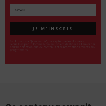
JE M'INSCRIS
En cliquant sur "Je m'inscris", j'accepte que les données
recueillies par L'Homme Nouveau soient destinées à l'envoi par
courrier électronique de contenus et d'informations relatifs aux
programmes.