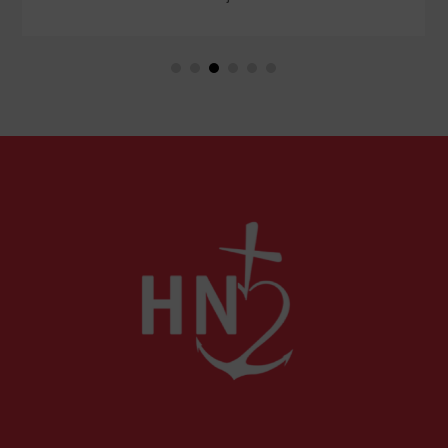
langage rassurant de la protection du public et
de la lutte contre la désinformation, se dessine
un système liberticide de surveillance et de
censure des contenus médiatiques et
numériques.