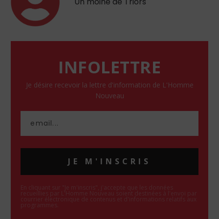
Un moine de Triors
INFOLETTRE
Je désire recevoir la lettre d'information de L'Homme
Nouveau
JE M'INSCRIS
En cliquant sur "Je m'inscris", j'accepte que les données
recueillies par L'Homme Nouveau soient destinées à l'envoi par
courrier électronique de contenus et d'informations relatifs aux
programmes.