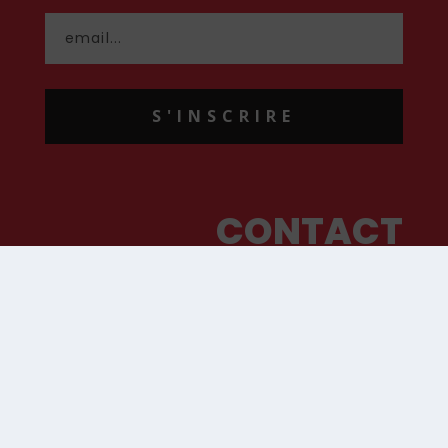
S'INSCRIRE
CONTACT
contact@hommenouveau.fr
01 53 68 99 77
Mentions légales
Conditions générales de vente et d’utilisation