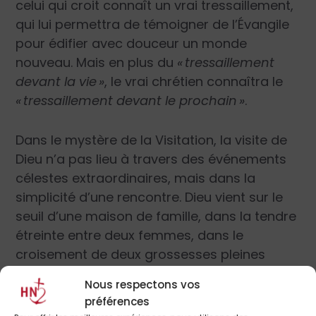
celui qui croit connaît un vrai tressaillement,
qui lui permettra de témoigner de l’Évangile
pour édifier avec douceur un monde
nouveau. Mais en plus du
«
tressaillement
devant la vie »
, le vrai chrétien connaîtra le
«
tressaillement devant le prochain »
.
Dans le mystère de la Visitation, la visite de
Dieu n’a pas lieu à travers des événements
célestes extraordinaires, mais dans la
simplicité d’une rencontre. Dieu vient sur le
seuil d’une maison de famille, dans la tendre
étreinte entre deux femmes, dans le
croisement de deux grossesses pleines
d’émerveillement et d’espérance. Et, dans
Nous respectons vos
cette rencontre, il y a la sollicitude de Marie,
préférences
l’émerveillement d’Élisabeth, la joie du