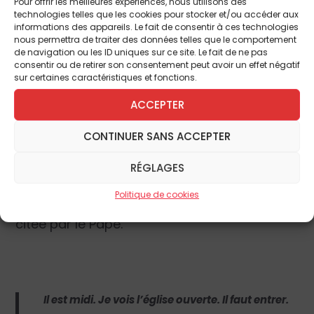
Pour offrir les meilleures expériences, nous utilisons des
partage.
technologies telles que les cookies pour stocker et/ou accéder aux
informations des appareils. Le fait de consentir à ces technologies
nous permettra de traiter des données telles que le comportement
Même dans l’Église, Dieu est relation et il
de navigation ou les ID uniques sur ce site. Le fait de ne pas
consentir ou de retirer son consentement peut avoir un effet négatif
nous rend visite à travers des rencontres
sur certaines caractéristiques et fonctions.
humaines, quand nous savons nous ouvrir à
ACCEPTER
l’autre. Nos villes sont un grand défi contre
les exacerbations de l’individualisme, contre
CONTINUER SANS ACCEPTER
les égoïsmes et les fermetures qui
produisent solitudes et souffrances.
RÉGLAGES
Tournons-nous vers Marie, en récitant avec
Politique de cookies
elle, la prière de Claudel à la Vierge de midi
citée par le Pape.
Il est midi. Je vois l’église ouverte. Il faut entrer.