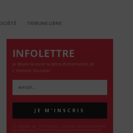
OCIÉTÉ
TRIBUNE LIBRE
INFOLETTRE
Je désire recevoir la lettre d'information de
L'Homme Nouveau
JE M'INSCRIS
En cliquant sur "Je m'inscris", j'accepte que les données
recueillies par L'Homme Nouveau soient destinées à