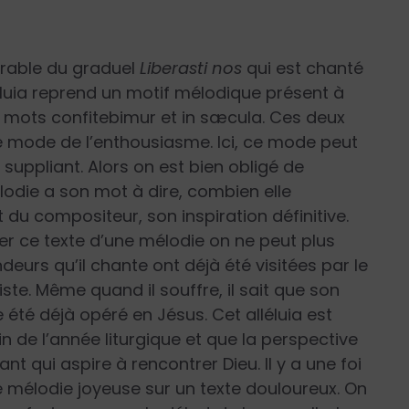
arable du graduel
Liberasti nos
qui est chanté
alléluia reprend un motif mélodique présent à
es mots confitebimur et in sæcula. Ces deux
 mode de l’enthousiasme. Ici, ce mode peut
 suppliant. Alors on est bien obligé de
lodie a son mot à dire, combien elle
it du compositeur, son inspiration définitive.
ner ce texte d’une mélodie on ne peut plus
eurs qu’il chante ont déjà été visitées par le
iste. Même quand il souffre, il sait que son
été déjà opéré en Jésus. Cet alléluia est
fin de l’année liturgique et que la perspective
nt qui aspire à rencontrer Dieu. Il y a une foi
e mélodie joyeuse sur un texte douloureux. On