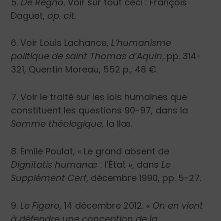
5.
De Regno
. Voir sur tout ceci : François
Daguet,
op. cit.
6. Voir Louis Lachance,
L’humanisme
politique de saint Thomas d’Aquin
, pp. 314-
321, Quentin Moreau, 552 p., 48 €.
7. Voir le traité sur les lois humaines que
constituent les questions 90-97, dans la
Somme théologique,
Ia IIæ.
8. Émile Poulat, « Le grand absent de
Dignitatis humanæ
: l’État », dans
Le
Supplément Cerf
, décembre 1990, pp. 5-27.
9.
Le Figaro,
14 décembre 2012.
« On en vient
à défendre une conception de la