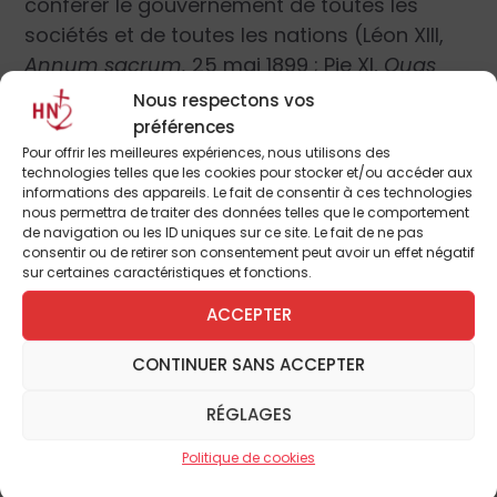
conférer le gouvernement de toutes les
sociétés et de toutes les nations (Léon XIII,
Annum sacrum,
25 mai 1899 ; Pie XI,
Quas
primas
, 11 décembre 1925). Tout prince, tout
Nous respectons vos
magistrat désigné pour gouverner l’État
préférences
(comme d’ailleurs, à un moindre niveau, tout
Pour offrir les meilleures expériences, nous utilisons des
technologies telles que les cookies pour stocker et/ou accéder aux
détenteur d’une autorité légitime
informations des appareils. Le fait de consentir à ces technologies
quelconque), qui exerce, même très
nous permettra de traiter des données telles que le comportement
de navigation ou les ID uniques sur ce site. Le fait de ne pas
imparfaitement, ce rôle de conduite d’une
consentir ou de retirer son consentement peut avoir un effet négatif
société politique vers le bien vivre, est son
sur certaines caractéristiques et fonctions.
représentant.
ACCEPTER
La naturalité de l’État
CONTINUER SANS ACCEPTER
La
« juste autonomie des réalités terrestres »
RÉGLAGES
(
Gaudium et spes,
n. 36) s’impose
Politique de cookies
cependant :
« Rendez à César ce qui est à