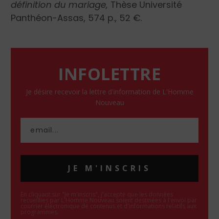
définition du mariage,
Thèse Université
Panthéon-Assas, 574 p., 52 €.
INFOLETTRE
Je désire recevoir la lettre d'information de L'Homme
Nouveau
JE M'INSCRIS
En cliquant sur "Je m'inscris", j'accepte que les données
recueillies par L'Homme Nouveau soient destinées à l'envoi par
courrier électronique de contenus et d'informations relatifs aux
programmes.