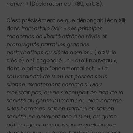
nation »
(Déclaration de 1789, art. 3).
C’est précisément ce que dénonçait Léon XIII
dans
Immortale Dei
:
« ces principes
modernes de liberté effrénée rêvés et
promulgués parmi les grandes
perturbations du siècle dernier »
(le XVIII
e
siècle) ont engendré un « droit nouveau »,
dont le principe fondamental est :
« La
souveraineté de Dieu est passée sous
silence, exactement comme si Dieu
n’existait pas, ou ne s’occupait en rien de la
société du genre humain ; ou bien comme
si les hommes, soit en particulier, soit en
société, ne devaient rien à Dieu, ou qu’on
pût imaginer une puissance quelconque
dont la cause, la force, l’autorité ne résidât