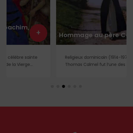
+
Hommage au père Calmel
Religieux dominicain (1914-1975), le père Roger-
Thomas Calmel fut l’une des figures du
mouvement traditionaliste, attaché jusqu’à la
moelle à la messe et à la doctrine traditionnelle,
ainsi qu’aux antiques observances de son ordre.
Il fut autant un combattant qu’un spirituel,
certainement l’un des plus importants du XXᵉ
siècle. Deux ouvrages récents lui rendent
hommage.