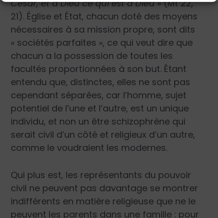
César, et à Dieu ce qui est à Dieu »
(Mt 22,
21). Église et État, chacun doté des moyens
nécessaires à sa mission propre, sont dits
« sociétés parfaites », ce qui veut dire que
chacun a la possession de toutes les
facultés proportionnées à son but. Étant
entendu que, distinctes, elles ne sont pas
cependant séparées, car l’homme, sujet
potentiel de l’une et l’autre, est un unique
individu, et non un être schizophrène qui
serait civil d’un côté et religieux d’un autre,
comme le voudraient les modernes.
Qui plus est, les représentants du pouvoir
civil ne peuvent pas davantage se montrer
indifférents en matière religieuse que ne le
peuvent les parents dans une famille : pour