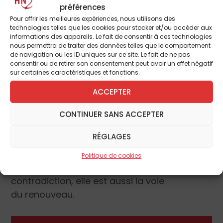
préférences
laisser submerger par la tentation de
Pour offrir les meilleures expériences, nous utilisons des
l’abdication.
technologies telles que les cookies pour stocker et/ou accéder aux
informations des appareils. Le fait de consentir à ces technologies
nous permettra de traiter des données telles que le comportement
La voie du renouveau
de navigation ou les ID uniques sur ce site. Le fait de ne pas
consentir ou de retirer son consentement peut avoir un effet négatif
La prochaine étape sera le synode de 2015
sur certaines caractéristiques et fonctions.
et l’exhortation post-synodale que le Pape
ACCEPTER
François offrira au monde à la suite de ces
travaux. En attendant, en France ou ailleurs,
CONTINUER SANS ACCEPTER
dans l’Église ou dans le monde, il va falloir
RÉGLAGES
cesser avec le déclin du courage pour
défendre avec vigueur la famille. Elle est
Politique de cookies
attaquée ou mise en doute. Signe de
contradiction, elle est aussi la voie
du renouveau.