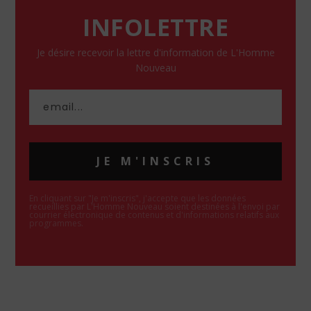
INFOLETTRE
Je désire recevoir la lettre d'information de L'Homme
Nouveau
JE M'INSCRIS
En cliquant sur "Je m'inscris", j'accepte que les données
recueillies par L'Homme Nouveau soient destinées à l'envoi par
courrier électronique de contenus et d'informations relatifs aux
programmes.