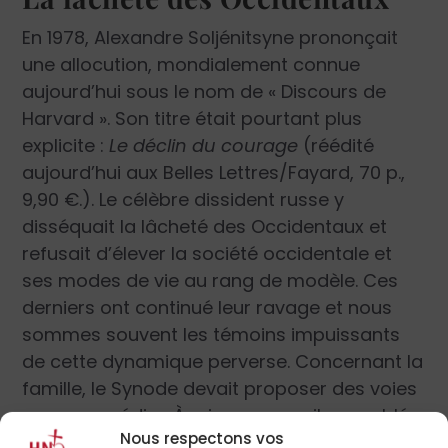
En 1978, Alexandre Soljénitsyne prononçait
une allocution, mondialement connue
aujourd’hui sous le nom de « Discours de
Harvard ». Son titre était pourtant plus
explicite :
Le déclin du courage
(réédité
aujourd’hui aux Belles Lettres/Fayard, 70 p.,
9,90 €.). Le célèbre dissident russe y
disséquait la lâcheté des Occidentaux et
refusait d’élever la société occidentale et
ses modes de vie au rang de modèle. Ces
derniers ont continué leur ravage et nous
sommes souvent les témoins impuissants
de cette dynamique perverse. Concernant la
famille, le Synode devait proposer des voies
pour y remédier. À mi-parcours, il a semblé
Nous respectons vos
vaciller et, sous le « primat du pastoral », se