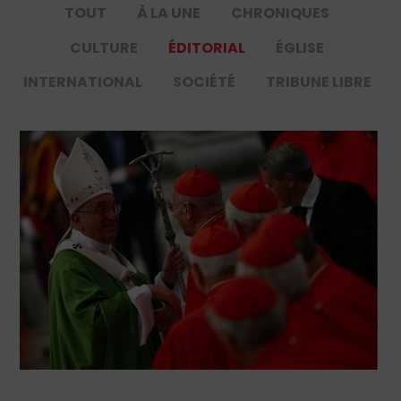
TOUT
À LA UNE
CHRONIQUES
CULTURE
ÉDITORIAL
ÉGLISE
INTERNATIONAL
SOCIÉTÉ
TRIBUNE LIBRE