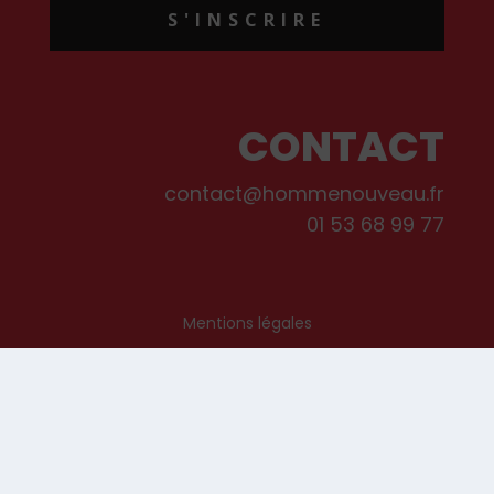
S'INSCRIRE
CONTACT
contact@hommenouveau.fr
01 53 68 99 77
Mentions légales
Conditions générales de vente et d’utilisation
Politique de cookies
Qui sommes-nous ?
© Les Editions de L’Homme Nouveau, 2022. Tous droits réservés.