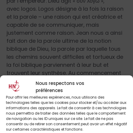
par l’empereur. Dieu agit
« σύν λόγω »
,
avec
logos
.
Logos
désigne à la fois la raison
et la parole – une raison qui est créatrice et
capable de se communiquer, mais
justement comme raison. Jean nous a ainsi
fait don de la parole ultime de la notion
biblique de Dieu, la parole par laquelle tous
les chemins souvent difficiles et tortueux de
la foi biblique parviennent à leur but et
trouvent leur synthèse. Au commencement
était le
Logos
et le
Logos
est Dieu, nous dit
Nous respectons vos
l’Évangéliste. La rencontre du message
préférences
biblique et de la pensée grecque n’était pas
Pour offrir les meilleures expériences, nous utilisons des
technologies telles que les cookies pour stocker et/ou accéder aux
le fait du hasard. La vision de saint Paul, à qui
informations des appareils. Le fait de consentir à ces technologies
les chemins vers l’Asie se fermaient et qui
nous permettra de traiter des données telles que le comportement
de navigation ou les ID uniques sur ce site. Le fait de ne pas
ensuite vit un Macédonien lui apparaître et
consentir ou de retirer son consentement peut avoir un effet négatif
qui l’entendit l’appeler : « Passe en
sur certaines caractéristiques et fonctions.