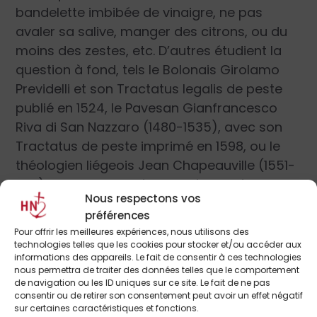
bandelette imbibée de vinaigre, ne pas
avaler sa salive, manger des citrons, ou du
moins des zestes, etc. D’autres étudient la
question à fond, tels le Bolonais Girolamo
Previdelli et son Tractatus legalis de peste
publié en 1524, le Pavesan Gianfrancesco
Riva di San Nazzaro (1480-1535), avec son
Tractatus de peste imprimé en 1598, ou le
théologien liégeois Jean Chapeauville (1551-
1617) avec son Traité de la nécessité et de la
Nous respectons vos
manière d’administrer les sacrements en
préférences
temps de peste, paru en latin en 1586, qui
Pour offrir les meilleures expériences, nous utilisons des
dévoile la matière en 212 questions. C’est
technologies telles que les cookies pour stocker et/ou accéder aux
informations des appareils. Le fait de consentir à ces technologies
que le malheur de la peste avait resurgi sur
nous permettra de traiter des données telles que le comportement
le devant de la scène.
de navigation ou les ID uniques sur ce site. Le fait de ne pas
consentir ou de retirer son consentement peut avoir un effet négatif
sur certaines caractéristiques et fonctions.