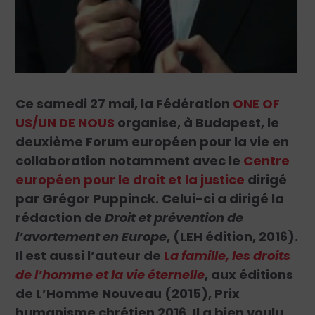
Ce samedi 27 mai, la Fédération
ONE OF
US/UN DE NOUS
organise, à Budapest, le
deuxième Forum européen pour la vie en
collaboration notamment avec le
Centre
européen pour le droit et la justice
dirigé
par Grégor Puppinck. Celui-ci a dirigé la
rédaction de
Droit et prévention de
l’avortement en Europe
, (LEH édition, 2016).
Il est aussi l’auteur de
L
a famille, les droits
de l’homme et la vie éternelle
, aux éditions
de L’Homme Nouveau (2015), Prix
humanisme chrétien 2016. Il a bien voulu