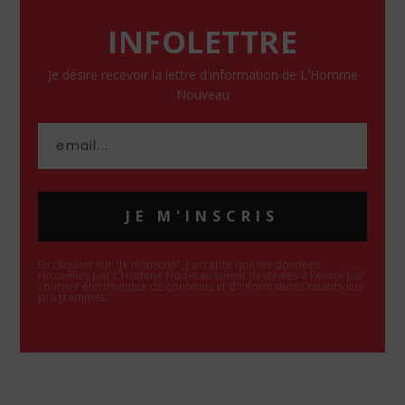
INFOLETTRE
Je désire recevoir la lettre d'information de L'Homme
Nouveau
JE M'INSCRIS
En cliquant sur "Je m'inscris", j'accepte que les données
recueillies par L'Homme Nouveau soient destinées à l'envoi par
courrier électronique de contenus et d'informations relatifs aux
programmes.