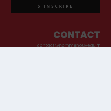
S'INSCRIRE
CONTACT
contact@hommenouveau.fr
01 53 68 99 77
Mentions légales
Conditions générales de vente et d’utilisation
Politique de cookies
Qui sommes-nous ?
© Les Editions de L’Homme Nouveau, 2022. Tous droits réservés.