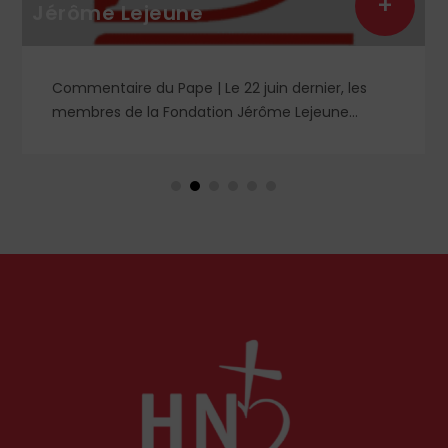
+
Jérôme Lejeune
Commentaire du Pape | Le 22 juin dernier, les
membres de la Fondation Jérôme Lejeune
étaient à Rome pour le centenaire de la
naissance du professeur. Ils ont été reçus en
audience par Léon XIV, qui les a remerciés de
leurs actions et les encouragés à poursuivre leur
œuvre.