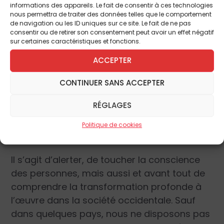
informations des appareils. Le fait de consentir à ces technologies
directement notre vie individuelle ; c’est
nous permettra de traiter des données telles que le comportement
aussi le cas de certaines minorités qui sont
de navigation ou les ID uniques sur ce site. Le fait de ne pas
consentir ou de retirer son consentement peut avoir un effet négatif
aussi trop faibles et pauvres pour mériter
sur certaines caractéristiques et fonctions.
notre sympathie. Leur sacrifice est même
ACCEPTER
souvent utile à notre confort. Nous ne
sommes pas sortis de la loi du plus fort.
CONTINUER SANS ACCEPTER
Ce forum est donc là pour sensibiliser à la
RÉGLAGES
valeur de la vie humaine, mais du coup pour
alerter également. Qu’elles vont être ces
Politique de cookies
alertes ?
Il s’agit d’alerter, de toucher la conscience
des personnes, mais aussi et avant tout de
comprendre la transformation profonde à
l’œuvre dans la société occidentale. Sauf
dans quelques pays, nous ne disposons pas