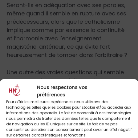
Seront-ils en adéquation avec ses paroles,
même quand il semble en rupture avec ses
prédécesseurs, alors que le catholicisme
implique comme par essence la continuité
et l’harmonie avec l’enseignement
magistériel antérieur, ce qui évite fort
heureusement de tomber dans l’arbitraire ?
Une autre des vraies questions qui semble
se poser se trouve en fait dans les
Nous respectons vos
affirmations du Saint-Père quant aux
préférences
rapports de l’Église et de la culture
Pour offrir les meilleures expériences, nous utilisons des
contemporaine. Au-delà des débats stériles
technologies telles que les cookies pour stocker et/ou accéder aux
à propos de Vatican II, il semble que ce soit
informations des appareils. Le fait de consentir à ces technologies
nous permettra de traiter des données telles que le comportement
le grand préalable à régler.
de navigation ou les ID uniques sur ce site. Le fait de ne pas
consentir ou de retirer son consentement peut avoir un effet négatif
sur certaines caractéristiques et fonctions.