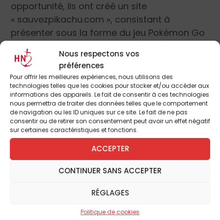
opportunité, ils ont créé un site
« sauvezpikachu.com », consistant à
présenter sous la forme du jeu Pokémon Go
une histoire charmante entre deux Pokémon
Nous respectons vos
: l’une tombant enceinte, le joueur doit
préférences
intervenir pour choisir de garder ou non le
Pour offrir les meilleures expériences, nous utilisons des
bébé Pikachu. Quelle que soit la réponse, il
technologies telles que les cookies pour stocker et/ou accéder aux
informations des appareils. Le fait de consentir à ces technologies
est redirigé vers le site des Survivants.
nous permettra de traiter des données telles que le comportement
L’emploi de « pikachu » dans leur nom de
de navigation ou les ID uniques sur ce site. Le fait de ne pas
consentir ou de retirer son consentement peut avoir un effet négatif
domaine leur a permis un excellent
sur certaines caractéristiques et fonctions.
référencement sur Google.
ACCEPTER
Actuellement, ils multiplient les sites
CONTINUER SANS ACCEPTER
proposant une autre lecture de l’IVG et de
l’aide aux femmes enceintes en situation de
RÉGLAGES
détresse : toute grossesse présentant une
Politique de cookies
phase de détresse, cette dernière mérite