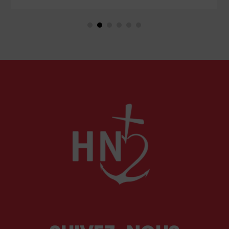
considérés comme racistes ou non. Les récents
événements aux Pays-Bas ou en Irlande
soulèvent la question de l'accueil des migrants,
qui devraient avant tout pouvoir rester chez eux,
comme l'a rappelé Léon XIV récemment.