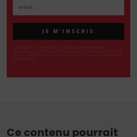
JE M'INSCRIS
En cliquant sur "Je m'inscris", j'accepte que les données
recueillies par L'Homme Nouveau soient destinées à l'envoi par
courrier électronique de contenus et d'informations relatifs aux
programmes.
Ce contenu pourrait