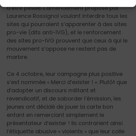
d’être pesée. L’amendement proposé par
Laurence Rossignol voulant interdire tous les
sites qui pourraient s’apparenter à des sites
pro-vie (dits ­anti-IVG), et le renforcement
des sites pro-IVG prouvent que ceux à qui le
mouvement s’oppose ne restent pas de
marbre.
Ce 4 octobre, leur campagne plus positive
s’est nommée « Merci d’exister ! ». Plutôt que
d’adopter un discours militant et
revendicatif, et de saborder l’émission, les
jeunes ont décidé de jouer la carte bon
enfant en remerciant simplement le
présentateur d’exister ! Ils contrarient ainsi
l’étiquette abusive « violents » que leur colle