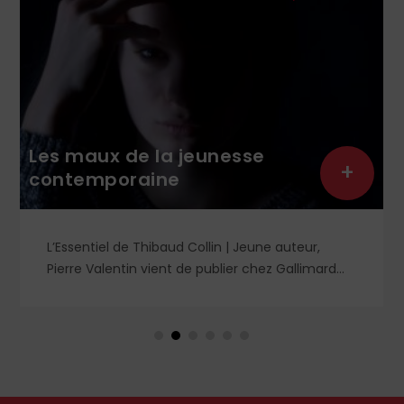
Les maux de la jeunesse
+
contemporaine
L’Essentiel de Thibaud Collin | Jeune auteur,
Pierre Valentin vient de publier chez Gallimard
Malaise dans la génération Z, un essai pénétrant
sur la santé mentale des jeunes, qui mérite à la
fois d'être pris en compte et d'être complété
afin de trouver les voies pour sortir de la grande
dépression générationnelle.