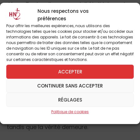
Jésus. Tout en l’annonçant, il était lui aussi
Nous respectons vos
transformé par l’Évangile et la vie de ces
préférences
gens, matériellement très pauvres, mais
Pour offrir les meilleures expériences, nous utilisons des
riches dans la foi
.
technologies telles que les cookies pour stocker et/ou accéder aux
informations des appareils. Le fait de consentir à ces technologies
nous permettra de traiter des données telles que le comportement
Le silence
de navigation ou les ID uniques sur ce site. Le fait de ne pas
consentir ou de retirer son consentement peut avoir un effet négatif
La troisième question portait sur la
sur certaines caractéristiques et fonctions.
reconnaissance de Dieu que l’on ne peut
ACCEPTER
entendre que dans le silence. En des termes
proches de ceux qu’avait prononcés Paul VI
CONTINUER SANS ACCEPTER
à Nazareth, Léon XIV rappelle que
les voix du
RÉGLAGES
vacarme
trompent nos désirs et ne nous
nourrissent pas. Dans le silence, nous
Politique de cookies
comprenons que les idéologies passent,
tandis que la vérité demeure.