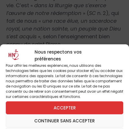
vie. C’est «
dans la liturgie que s’exerce
l’œuvre de notre rédemption
»
(
SC
n. 2), qui
fait de nous «
une race élue, un sacerdoce
royal, une nation sainte, un peuple que Dieu
s’est acquis
»,
selon l’enseignement bien
connu de saint Pierre.
Nous respectons vos
préférences
Comme l’a montré le triple renouveau
Pour offrir les meilleures expériences, nous utilisons des
biblique, patristique et liturgique, le mystère
technologies telles que les cookies pour stocker et/ou accéder aux
du Christ commémoré par la liturgie ne
informations des appareils. Le fait de consentir à ces technologies
nous permettra de traiter des données telles que le comportement
désigne pas une réalité obscure, mais bien
de navigation ou les ID uniques sur ce site. Le fait de ne pas
le
dessein salvifique de Dieu
, caché depuis
consentir ou de retirer son consentement peut avoir un effet négatif
sur certaines caractéristiques et fonctions.
l’éternité et révélé dans le Christ. C’est bien
tout l’événement pascal qui est rendu
ACCEPTER
sacramentellement présent dans la liturgie,
CONTINUER SANS ACCEPTER
de sorte que chaque fois que nous y