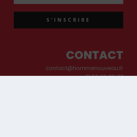
S'INSCRIRE
CONTACT
contact@hommenouveau.fr
01 53 68 99 77
Mentions légales
Conditions générales de vente et d’utilisation
Politique de cookies
Qui sommes-nous ?