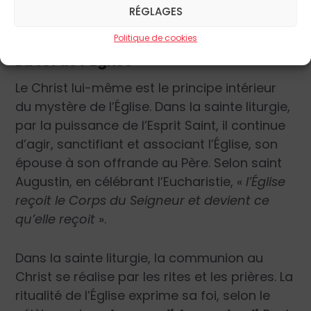
participons, nous sommes plongés dans ce
RÉGLAGES
mystère.
Politique de cookies
La foi de l’Église
Le Christ lui-même est le principe intérieur
du mystère de l’Église. Dans la sainte liturgie,
par la puissance de l’Esprit Saint, il continue
d’agir, sanctifiant et associant l’Église, son
épouse à son offrande au Père. Selon saint
Augustin, en célébrant l’Eucharistie, «
l’Église
reçoit le Corps du Seigneur et devient ce
qu’elle reçoit
».
Dans la sainte liturgie, la communion au
Christ se réalise par les rites et les prières. La
ritualité de l’Église exprime sa foi, selon le