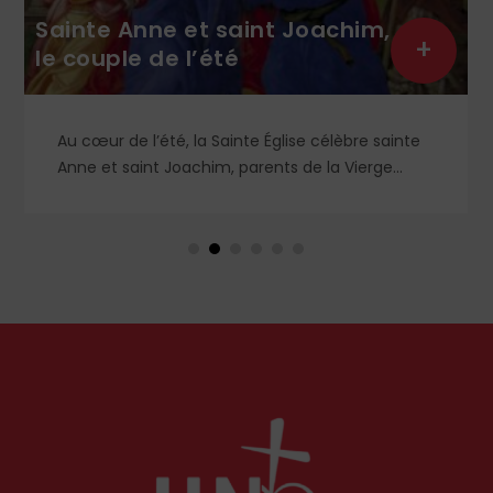
Sainte Anne et saint Joachim,
+
le couple de l’été
Au cœur de l’été, la Sainte Église célèbre sainte
Anne et saint Joachim, parents de la Vierge
Marie. Mais que sait-on exactement de ce
couple unique que le monde chrétien, aussi bien
en Orient qu’en Occident, célèbre par sa piété
et ses liturgies ?