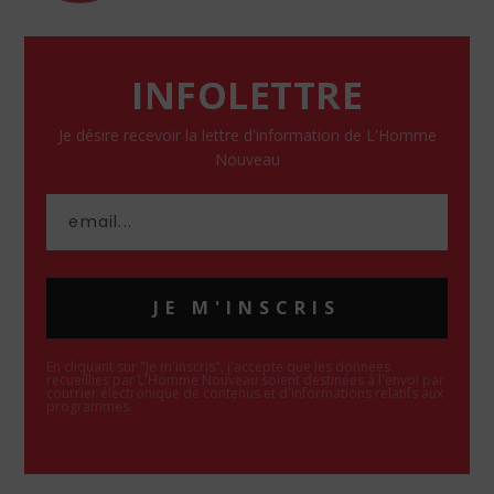
INFOLETTRE
Je désire recevoir la lettre d'information de L'Homme
Nouveau
JE M'INSCRIS
En cliquant sur "Je m'inscris", j'accepte que les données
recueillies par L'Homme Nouveau soient destinées à l'envoi par
courrier électronique de contenus et d'informations relatifs aux
programmes.