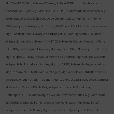
Mgr Yves BOIVINEAU, évêque d’Annecy, P. Jean BONDU, administrateur
diocésain de Luçon, Mgr Jean-Luc BOUILLERET, archevêque de Besançon, Mgr
Jean-Claude BOULANGER, évêque de Bayeux-Lisieux, Mgr Pierre-Antoine
BOZO, évêque de Limoges, Mgr Thierry BRAC de la PERRIÈRE, évêque de Nevers,
Mgr Nicolas BROUWET, évêque de Tarbes et Lourdes, Mgr Jean-Luc BRUNIN,
évêque du Havre, Mgr Laurent CAMIADE, évêque de Cahors, Mgr Jean-Pierre
CATTENOZ, archevêque d’Avignon, Mgr Raymond CENTENE, évêque de Vannes,
Mgr Philippe CHRISTORY, évêque nommé de Chartres, Mgr Georges COLOMB,
évêque de La Rochelle et Saintes, Mgr Luc CREPY, évêque du Puy-en-Velay,
Mgr Emmanuel DELMAS, évêque d’Angers, Mgr Renauld de DINECHIN, évêque
de Soissons, Laon et Saint-Quentin, Mgr Laurent DOGNIN, évêque de Quimper
et Léon, Mgr Vincent DOLLMANN, évêque auxiliaire de Strasbourg, Mgr
Christophe DUFOUR, archevêque d’Aix-en-Provence et Arles, Mgr Jean-Marc
EYCHENNE, évêque de Pamiers, Couserans et Mirepoix, Mgr Bruno FEILLET,
évêque auxiliaire de Reims, Mgr François FONLUPT, évêque de Rodez et