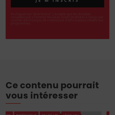
JE M'INSCRIS
En cliquant sur "Je m'inscris", j'accepte que les données
recueillies par L'Homme Nouveau soient destinées à l'envoi par
courrier électronique de contenus et d'informations relatifs aux
programmes.
Ce contenu pourrait
vous intéresser