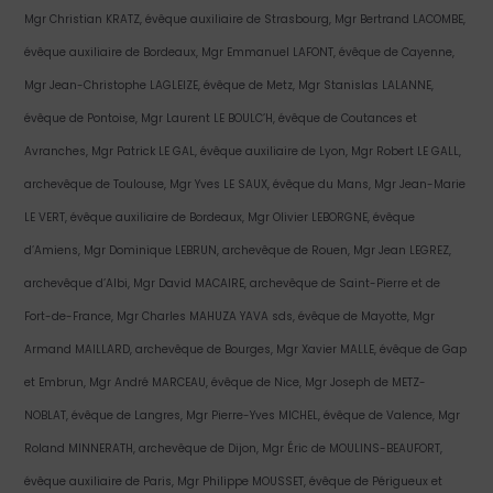
Mgr Christian KRATZ, évêque auxiliaire de Strasbourg, Mgr Bertrand LACOMBE,
évêque auxiliaire de Bordeaux, Mgr Emmanuel LAFONT, évêque de Cayenne,
Mgr Jean-Christophe LAGLEIZE, évêque de Metz, Mgr Stanislas LALANNE,
évêque de Pontoise, Mgr Laurent LE BOULC’H, évêque de Coutances et
Avranches, Mgr Patrick LE GAL, évêque auxiliaire de Lyon, Mgr Robert LE GALL,
archevêque de Toulouse, Mgr Yves LE SAUX, évêque du Mans, Mgr Jean-Marie
LE VERT, évêque auxiliaire de Bordeaux, Mgr Olivier LEBORGNE, évêque
d’Amiens, Mgr Dominique LEBRUN, archevêque de Rouen, Mgr Jean LEGREZ,
archevêque d’Albi, Mgr David MACAIRE, archevêque de Saint-Pierre et de
Fort-de-France, Mgr Charles MAHUZA YAVA sds, évêque de Mayotte, Mgr
Armand MAILLARD, archevêque de Bourges, Mgr Xavier MALLE, évêque de Gap
et Embrun, Mgr André MARCEAU, évêque de Nice, Mgr Joseph de METZ-
NOBLAT, évêque de Langres, Mgr Pierre-Yves MICHEL, évêque de Valence, Mgr
Roland MINNERATH, archevêque de Dijon, Mgr Éric de MOULINS-BEAUFORT,
évêque auxiliaire de Paris, Mgr Philippe MOUSSET, évêque de Périgueux et