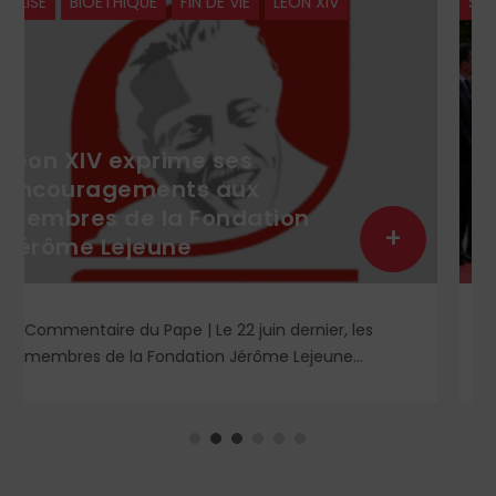
SOCIÉTÉ
Le drame tragique de la
+
migration
L’Essentiel de Joël Hautebert | Selon que vous
habitez en Europe ou en Afrique du Sud, aux
États-Unis ou en Libye, vos propos seront
considérés comme racistes ou non. Les récents
événements aux Pays-Bas ou en Irlande
soulèvent la question de l'accueil des migrants,
qui devraient avant tout pouvoir rester chez eux,