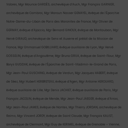
Vabres, Mgr Maurice GARDÈS, archevêque d’Auch, Mgr François GARNIER,
archevêque de Cambrai, Mgr Maroun Nasser GEMAYEL, évêque de l’Éparchie
Notre-Dame-du-Liban de Paris des Maronites de France, Mgr Olivier de
GERMAY, évêque d’Ajaccio, Mgr Bernard GINOUX, évêque de Montauban, Mgr
Hervé GIRAUD, archevêque de Sens et Auxerre et prélat de la Mission de
France, Mgr Emmanuel GOBILLIARD, évêque auxiliaire de Lyon, Mgr Hervé
GOSSELIN, évêque d’Angoulême, Mgr Bruno GRUA, évêque de Saint-Flour, Mgr
Borys GUDZIAK, évêque de l’Éparchie de Saint-Vladimir-le-Grand de Paris,
Mgr Jean-Paul GUSCHING, évêque de Verdun, Mgr Jacques HABERT, évêque
de Séez, Mgr Hubert HERBRETEAU, évêque d’Agen, Mgr Antoine HEROUARD,
évêque auxiliaire de Lille, Mgr Denis JACHIET, évêque auxiliaire de Paris, Mgr
François JACOLIN, évêque de Mende, Mgr Jean-Paul JAEGER, évêque d’Arras,
Mgr Jean-Paul JAMES, évêque de Nantes, Mgr Thierry JORDAN, archevêque de
Reims, Mgr Vincent JORDY, évêque de Saint Claude, Mgr François KALIST,
archevêque de Clermont, Mgr Guy de KERIMEL, évêque de Grenoble – Vienne,