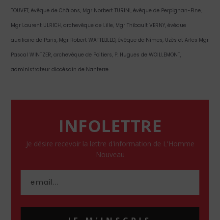
TOUVET, évêque de Châlons, Mgr Norbert TURINI, évêque de Perpignan-Elne,
Mgr Laurent ULRICH, archevêque de Lille, Mgr Thibault VERNY, évêque
auxiliaire de Paris, Mgr Robert WATTEBLED, évêque de Nîmes, Uzès et Arles Mgr
Pascal WINTZER, archevêque de Poitiers, P. Hugues de WOILLEMONT,
administrateur diocésain de Nanterre.
INFOLETTRE
Je désire recevoir la lettre d'information de L'Homme
Nouveau