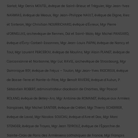
Sarlat, Mgr Denis MOUTEL, évêque de Saint-Brieuc et Tréguier, Mgr Jean-Yves
NAHMIAS, évêque de Meaux, Mgr Jean-Philippe NAULT, évêque de Digne, Riez
et Sisteron, Mgr Christian NOURRICHARD, évêque d’Évreux, Mgr Pierre
d’ORNELLAS, archevêque de Rennes, Dol et Saint-Malo, Mgr Michel PANSARD,
évêque d’Évry-Corbeil-Essonnes, Mgr Jean-Louis PAPIN, évêque de Nancy et
Toul, Mgr Laurent PERCEROU, évêque de Moulins, Mgr Alain PLANET, évêque de
Carcassonne et Narbonne, Mgr Luc RAVEL, archevêque de Strasbourg, Mgr
Dominique REY, évêque de Fréjus – Toulon, Mgr Jean-Yves RIOCREUX, évêque
de Basse-Terre et Pointe-à-Pitre, Mgr Benoît RIVIÈRE, évêque d’Autun, P.
Sébastien ROBERT, administrateur diocésain de Chartres, Mgr Pascal
ROLAND, évêque de Belley-Ars, Mgr Antoine de ROMANET, évêque aux Armées
françaises, Mgr Michel SANTIER, évêque de Créteil, Mgr Thierry SCHERRER,
évêque de Laval, Mgr Nicolas SOUCHU, évêque d’Aire et Dax, Mgr Marc
STENGER, évêque de Troyes, Mgr Jean TEYROUZ, évêque de l’Éparchie de
Sainte-Croix de Paris des Arméniens catholiques de France, Mgr François