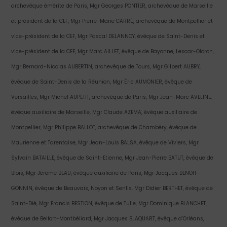
archevêque émérite de Paris, Mgr Georges PONTIER, archevêque de Marseille
et président de la CEF, Mgr Pierre-Marie CARRÉ, archevêque de Montpellier et
vice-président de la CEF, Mgr Pascal DELANNOY, évêque de Saint-Denis et
vice-président de la CEF, Mgr Marc AILLET, évêque de Bayonne, Lescar-Oloron,
Mgr Bernard-Nicolas AUBERTIN, archevêque de Tours, Mgr Gilbert AUBRY,
évêque de Saint-Denis de la Réunion, Mgr Éric AUMONIER, évêque de
Versailles, Mgr Michel AUPETIT, archevêque de Paris, Mgr Jean-Marc AVELINE,
évêque auxiliaire de Marseille, Mgr Claude AZEMA, évêque auxiliaire de
Montpellier, Mgr Philippe BALLOT, archevêque de Chambéry, évêque de
Maurienne et Tarentaise, Mgr Jean-Louis BALSA, évêque de Viviers, Mgr
Sylvain BATAILLE, évêque de Saint-Etienne, Mgr Jean-Pierre BATUT, évêque de
Blois, Mgr Jérôme BEAU, évêque auxiliaire de Paris, Mgr Jacques BENOIT-
GONNIN, évêque de Beauvais, Noyon et Senlis, Mgr Didier BERTHET, évêque de
Saint-Dié, Mgr Francis BESTION, évêque de Tulle, Mgr Dominique BLANCHET,
évêque de Belfort-Montbéliard, Mgr Jacques BLAQUART, évêque d’Orléans,