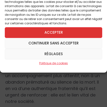
technologies telles que les cookies pour stocker et/ou accéder aux
provoquée, tandis que dans d’autres, ils les
informations des appareils. Le fait de consentir à ces technologies
accompagnaient, grâce à l’écoute patiente
nous permettra de traiter des données telles que le comportement
de navigation ou les ID uniques sur ce site. Le fait de ne pas
et au soulagement des différentes
consentir ou de retirer son consentement peut avoir un effet négatif
souffrances, vers une mort naturelle paisible
sur certaines caractéristiques et fonctions.
? La vulnérabilité de personnes – jeunes et
ACCEPTER
moins jeunes – en situation de dépendance
et de fin de vie appelle non un geste de mort
CONTINUER SANS ACCEPTER
mais un accompagnement solidaire. La
RÉGLAGES
détresse de celles qui demandent parfois
que l’on mette fin à leur vie, si elle n’a pu être
Politique de cookies
prévenue1, doit être entendue. Elle oblige à
un accompagnement plus attentif, non à un
abandon prématuré au silence de la mort. Il
en va d’une authentique fraternité qu’il est
urgent de renforcer : elle est le lien vital de
notre société.