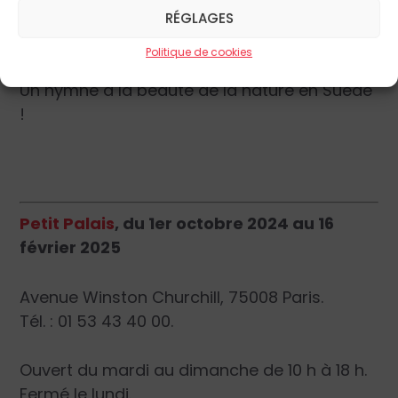
suédois. Mais très vite, il regagne son pays
RÉGLAGES
et s’inspire de la campagne locale.
Politique de cookies
Un hymne à la beauté de la nature en Suède
!
Petit Palais
, du
1er octobre 2024
au
16
février 2025
Avenue Winston Churchill, 75008 Paris.
Tél. : 01 53 43 40 00.
Ouvert du mardi au dimanche de 10 h à 18 h.
Fermé le lundi.