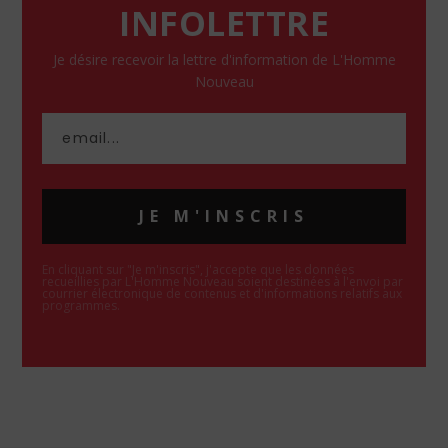
INFOLETTRE
Je désire recevoir la lettre d'information de L'Homme
Nouveau
JE M'INSCRIS
En cliquant sur "Je m'inscris", j'accepte que les données
recueillies par L'Homme Nouveau soient destinées à l'envoi par
courrier électronique de contenus et d'informations relatifs aux
programmes.