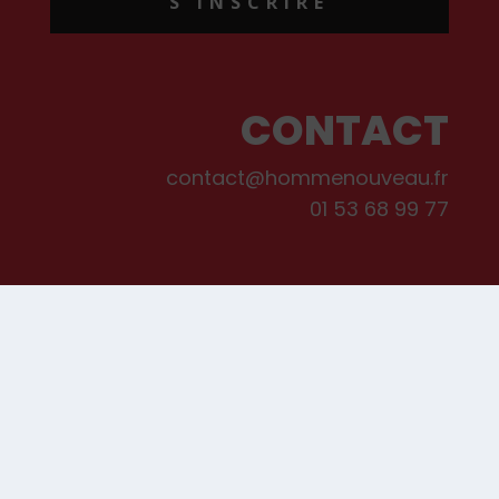
S'INSCRIRE
CONTACT
contact@hommenouveau.fr
01 53 68 99 77
Mentions légales
Conditions générales de vente et d’utilisation
Politique de cookies
Qui sommes-nous ?
© Les Editions de L’Homme Nouveau, 2022. Tous droits réservés.