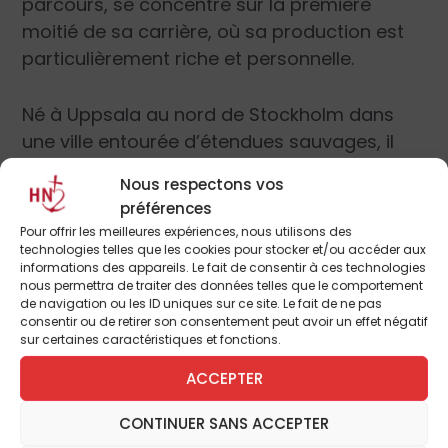
parcours, se concentre sur la première
moitié de sa carrière, où sa production est
particulièrement riche et personnelle.
Né à Uppsala au nord de Stockholm dans
une ville entourée d’étendues sauvages, il
dessine sur le vif dès son plus jeune âge. En
Nous respectons vos
1872, il intègre
l’Académie royale de Suède
préférences
où il côtoie Anders Zorn qui deviendra l’un
Pour offrir les meilleures expériences, nous utilisons des
des peintres les plus célèbres de
technologies telles que les cookies pour stocker et/ou accéder aux
informations des appareils. Le fait de consentir à ces technologies
Scandinavie.
nous permettra de traiter des données telles que le comportement
de navigation ou les ID uniques sur ce site. Le fait de ne pas
consentir ou de retirer son consentement peut avoir un effet négatif
Tous deux abandonnent leur école, la
sur certaines caractéristiques et fonctions.
jugeant trop restrictive. Liljefors quitte la
ACCEPTER
Suède et se rend en Allemagne, en Italie et
en France. Il séjourne alors à Grez-sur-Loing
CONTINUER SANS ACCEPTER
au Sud Est de Paris où vivent des artistes