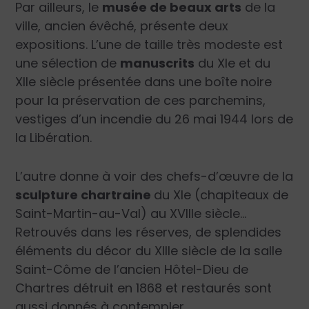
Par ailleurs, le
musée de beaux arts
de la
ville, ancien évêché, présente deux
expositions. L’une de taille très modeste est
une sélection de
manuscrits
du XI
e
et du
XII
e
siècle présentée dans une boîte noire
pour la préservation de ces parchemins,
vestiges d’un incendie du 26 mai 1944 lors de
la Libération.
L’autre donne à voir des chefs-d’œuvre de la
sculpture chartraine
du XI
e
(chapiteaux de
Saint-Martin-au-Val) au XVIII
e
siècle…
Retrouvés dans les réserves, de splendides
éléments du décor du XIII
e
siècle de la salle
Saint-Côme de l’ancien Hôtel-Dieu de
Chartres détruit en 1868 et restaurés sont
aussi donnés à contempler.