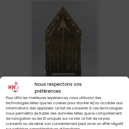
Nous respectons vos
Tabernacle de Saint Aignan ©
préférences
DRAC Centre-Val de Loire, François
Pour offrir les meilleures expériences, nous utilisons des
Lauginie.
technologies telles que les cookies pour stocker et/ou accéder aux
informations des appareils. Le fait de consentir à ces technologies
Autrefois le Trésor avait en son centre le
nous permettra de traiter des données telles que le comportement
de navigation ou les ID uniques sur ce site. Le fait de ne pas
célèbre
« Voile de la Vierge »
, splendide
consentir ou de retirer son consentement peut avoir un effet négatif
sainte
relique,
aujourd’hui exposée dans
sur certaines caractéristiques et fonctions.