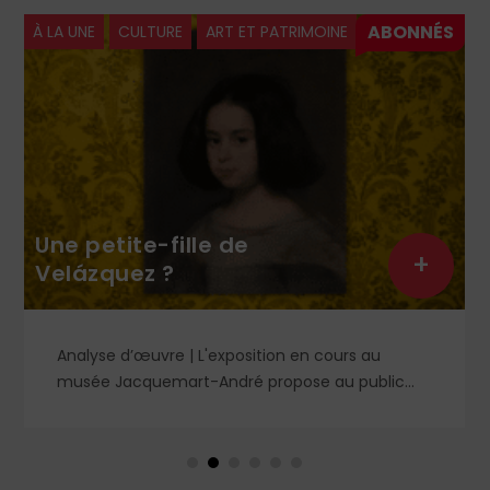
À LA UNE
CULTURE
ART ET PATRIMOINE
Une petite-fille de
+
Velázquez ?
Analyse d’œuvre | L'exposition en cours au
musée Jacquemart-André propose au public
des chefs-d’œuvre de la peinture baroque
espagnole, parmi lesquels un portrait d'enfant
dans un style qui tranche avec les ceux qui
rendirent si célèbre Velázquez, le maître du Siglo