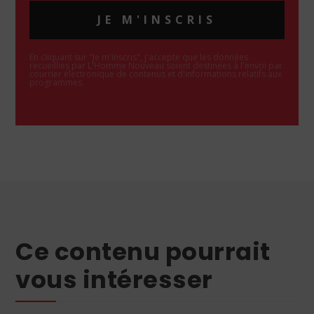
JE M'INSCRIS
En cliquant sur "Je m'inscris", j'accepte que les données
recueillies par L'Homme Nouveau soient destinées à l'envoi par
courrier électronique de contenus et d'informations relatifs aux
programmes.
Ce contenu pourrait
vous intéresser