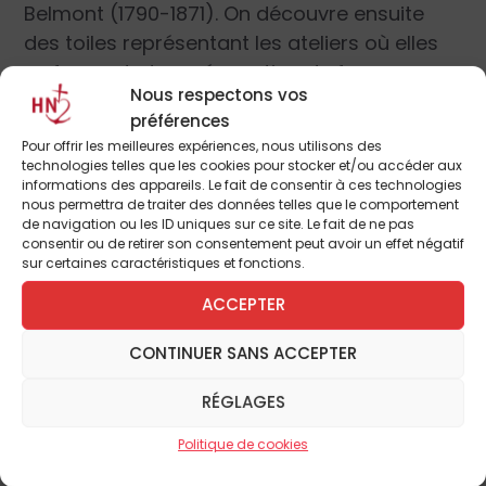
Belmont (1790-1871). On découvre ensuite
des toiles représentant les ateliers où elles
se forment et une évocation du fameux
Nous respectons vos
Salon qui permet aux artistes d’être
préférences
reconnus (elles sont peu nombreuses parmi
Pour offrir les meilleures expériences, nous utilisons des
tous ces hommes mais quand même
technologies telles que les cookies pour stocker et/ou accéder aux
informations des appareils. Le fait de consentir à ces technologies
présentes). La dernière section montre des
nous permettra de traiter des données telles que le comportement
autoportraits (
Constance Mayer
, v. 1801)
de navigation ou les ID uniques sur ce site. Le fait de ne pas
consentir ou de retirer son consentement peut avoir un effet négatif
affirmant leur vocation d’artistes.
sur certaines caractéristiques et fonctions.
ACCEPTER
Des peintures de belles qualités plastiques
dans le style de leur époque avec une
CONTINUER SANS ACCEPTER
mention spéciale pour le charmant
Attrapeur de mouche
(1808) d’Isabelle
RÉGLAGES
Pinson (1755-1842) !
Politique de cookies