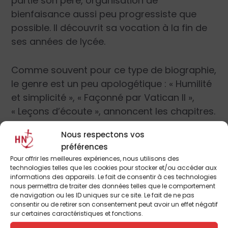
partie son père, organisation de
bienfaisance aussi peu progressiste que
possible. Il découvrit sa vocation à la fin de
ses années de lycée.
Comme souvent pour ce type de biographie,
le genre est un peu apologétique : « Humilité
et simplicité », « Façonné par Vatican II »,
« Leçons d’écoute », annoncent les chapitres.
Qualifié de « cardinal des pauvres », il est
Nous respectons vos
homme d’écoute, de dialogue, d’une
préférences
simplicité qu’on peut estimer un brin
Pour offrir les meilleures expériences, nous utilisons des
affectée (vêtu d’une chemisette sans croix
technologies telles que les cookies pour stocker et/ou accéder aux
informations des appareils. Le fait de consentir à ces technologies
pectorale, il a longtemps circulé en tricycle),
nous permettra de traiter des données telles que le comportement
il est un cardinal selon le cœur du Pape
de navigation ou les ID uniques sur ce site. Le fait de ne pas
consentir ou de retirer son consentement peut avoir un effet négatif
François. Quand on lui parle de la révolution
sur certaines caractéristiques et fonctions.
que le Pape François aurait introduite dans