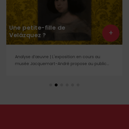
Une petite-fille de
+
Velázquez ?
Analyse d’œuvre | L'exposition en cours au
musée Jacquemart-André propose au public
des chefs-d’œuvre de la peinture baroque
espagnole, parmi lesquels un portrait d'enfant
dans un style qui tranche avec les ceux qui
rendirent si célèbre Velázquez, le maître du Siglo
de Oro, auprès des cours européennes.