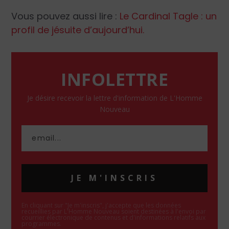
Vous pouvez aussi lire :
Le Cardinal Tagle : un
profil de jésuite d’aujourd’hui.
INFOLETTRE
Je désire recevoir la lettre d'information de L'Homme
Nouveau
JE M'INSCRIS
En cliquant sur "Je m'inscris", j'accepte que les données
recueillies par L'Homme Nouveau soient destinées à l'envoi par
courrier électronique de contenus et d'informations relatifs aux
programmes.