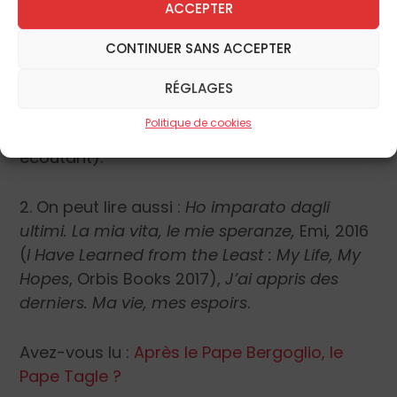
ACCEPTER
l’Église, il répond qu’il n’en est rien : « le pape
nous ramène à l’Église de Vatican II, tout
CONTINUER SANS ACCEPTER
simplement ».
2
RÉGLAGES
1. En anglais :
Luis Antonio Tagle. Leading by
Politique de cookies
Listening
(Luis Antonio Tagle, diriger en
écoutant).
2. On peut lire aussi :
Ho imparato dagli
ultimi. La mia vita, le mie speranze,
Emi
,
2016
(
I Have Learned from the Least : My Life, My
Hopes
, Orbis Books 2017),
J’ai appris des
derniers. Ma vie, mes espoirs
.
Avez-vous lu :
Après le Pape Bergoglio, le
Pape Tagle ?