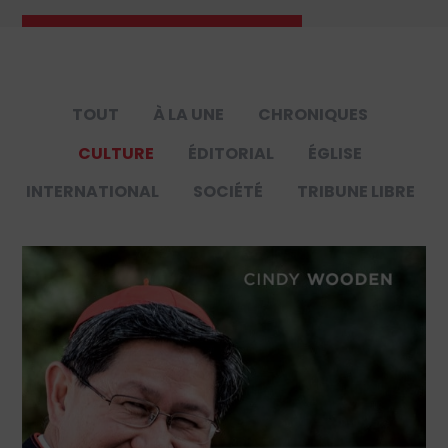
TOUT
À LA UNE
CHRONIQUES
CULTURE
ÉDITORIAL
ÉGLISE
INTERNATIONAL
SOCIÉTÉ
TRIBUNE LIBRE