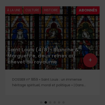
À LA UNE
CULTURE
HISTOIRE
Saint Louis (4/8) : Blanche &
Marguerite, deux reines au
+
chevet du royaume
DOSSIER n° 1859 « Saint Louis : un immense
héritage spirituel, moral et politique » | Dans
l'ombre et la lumière du règne de saint Louis,
deux figures féminines s'imposent : Blanche de
Castille, mère dévouée et reine de fer, et