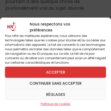
pourtant à dire quelque chose de
profondément vrai du sujet abordé.
On s’étonnera peut-être de ne pas trouver
Nous respectons vos
ici les noms de quelques grands qui ont
préférences
chanté sainte Jeanne d’Arc avec talent, et
Pour offrir les meilleures expériences, nous utilisons des
technologies telles que les cookies pour stocker et/ou accéder aux
parmi eux, le tout premier, Charles Péguy. Ce
informations des appareils. Le fait de consentir à ces technologies
n’est pas que nous les avons ignorés, mais
nous permettra de traiter des données telles que le comportement
de navigation ou les ID uniques sur ce site. Le fait de ne pas
plus simplement que reproduire un texte
consentir ou de retirer son consentement peut avoir un effet négatif
d’un écrivain obéit à des règles et à des
sur certaines caractéristiques et fonctions.
impératifs que nous avons voulu respecter.
ACCEPTER
Reste pourtant qu’à travers les siècles,
CONTINUER SANS ACCEPTER
poètes, écrivains, chansonniers ou hommes
RÉGLAGES
politiques se sont plus à méditer ce destin
singulier. Les styles diffèrent comme la
Politique de cookies
profondeur du propos. Un trait domine : quoi