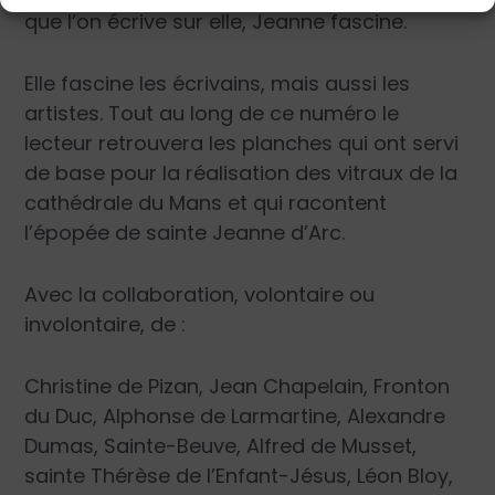
que l’on écrive sur elle, Jeanne fascine.
Elle fascine les écrivains, mais aussi les
artistes. Tout au long de ce numéro le
lecteur retrouvera les planches qui ont servi
de base pour la réalisation des vitraux de la
cathédrale du Mans et qui racontent
l’épopée de sainte Jeanne d’Arc.
Avec la collaboration, volontaire ou
involontaire, de :
Christine de Pizan, Jean Chapelain, Fronton
du Duc, Alphonse de Larmartine, Alexandre
Dumas, Sainte-Beuve, Alfred de Musset,
sainte Thérèse de l’Enfant-Jésus, Léon Bloy,