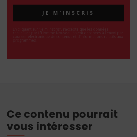
JE M'INSCRIS
En cliquant sur "Je m'inscris", j'accepte que les données
recueillies par L'Homme Nouveau soient destinées à l'envoi par
courrier électronique de contenus et d'informations relatifs aux
programmes.
Ce contenu pourrait
vous intéresser