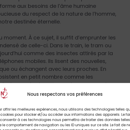
nforme aux besoins de l’âme humaine
oucieuse du respect de la nature de l’homme,
otre destinée éternelle.
du moment. À ce sujet, il suffit d’emprunter les
ensé de celle-ci. Dans le train, le tram ou
jourd’hui comme des insectes attirés par la
léphones mobiles. Ils lisent des nouvelles,
ique ou échangent avec leurs proches. En
subsistent en petit nombre comme les
lents pour les journaux ou les revues ont
Nous respectons vos préférences
urs existent encore. Et, surtout, une jeunesse
r offrir les meilleures expériences, nous utilisons des technologies telles q
 cookies pour stocker et/ou accéder aux informations des appareils. Le fai
r son besoin d’information et de formation.
consentir à ces technologies nous permettra de traiter des données telles
 partie de la jeune génération s’inquiète et
 le comportement de navigation ou les ID uniques sur ce site. Le fait de n