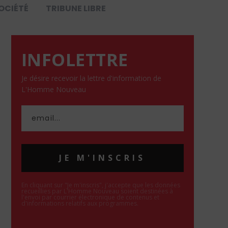
OCIÉTÉ
TRIBUNE LIBRE
INFOLETTRE
Je désire recevoir la lettre d'information de
L'Homme Nouveau
JE M'INSCRIS
En cliquant sur "Je m'inscris", j'accepte que les données
recueillies par L'Homme Nouveau soient destinées à
l'envoi par courrier électronique de contenus et
d'informations relatifs aux programmes.