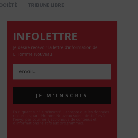
OCIÉTÉ
TRIBUNE LIBRE
INFOLETTRE
Je désire recevoir la lettre d'information de
L'Homme Nouveau
JE M'INSCRIS
En cliquant sur "Je m'inscris", j'accepte que les données
recueillies par L'Homme Nouveau soient destinées à
l'envoi par courrier électronique de contenus et
d'informations relatifs aux programmes.