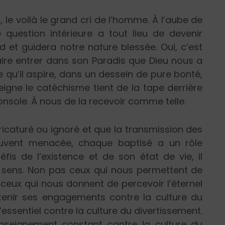
»
, le voilà le grand cri de l’homme. À l’aube de
question intérieure a tout lieu de devenir
 et guidera notre nature blessée. Oui, c’est
ire entrer dans son Paradis que Dieu nous a
e qu’il aspire, dans un dessein de pure bonté,
eigne le catéchisme tient de la tape derrière
console. À nous de la recevoir comme telle.
aricaturé ou ignoré et que la transmission des
rouvent menacée, chaque baptisé a un rôle
fis de l’existence et de son état de vie, il
q sens. Non pas ceux qui nous permettent de
s ceux qui nous donnent de percevoir l’éternel
r tenir ses engagements contre la culture du
l’essentiel contre la culture du divertissement.
enseignement constant contre la culture du