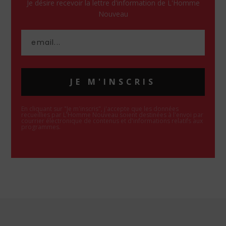
Je désire recevoir la lettre d'information de L'Homme
Nouveau
JE M'INSCRIS
En cliquant sur "Je m'inscris", j'accepte que les données
recueillies par L'Homme Nouveau soient destinées à l'envoi par
courrier électronique de contenus et d'informations relatifs aux
programmes.