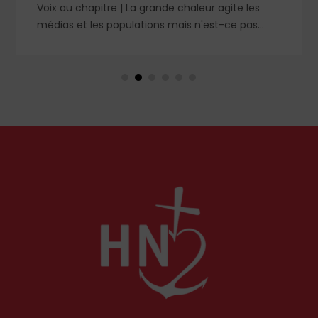
Voix au chapitre | La grande chaleur agite les
médias et les populations mais n'est-ce pas
contraire à l'esprit évangélique ? Le Christ nous a
avertis contre les préoccupations artificielles et
paralysantes. Petit guide de l'essentiel pour un
été vraiment serein et abandonné.