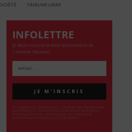
OCIÉTÉ
TRIBUNE LIBRE
INFOLETTRE
Je désire recevoir la lettre d'information de
L'Homme Nouveau
JE M'INSCRIS
En cliquant sur "Je m'inscris", j'accepte que les données
recueillies par L'Homme Nouveau soient destinées à
l'envoi par courrier électronique de contenus et
d'informations relatifs aux programmes.