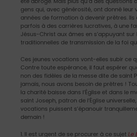
été abrogé. Mais plus qu’à des questions de
gens qui, avec générosité, ont donné leur 
années de formation à devenir prêtres. Il
parfois à des carrières lucratives, à une f
Jésus-Christ aux âmes en s’appuyant sur la
traditionnelles de transmission de la foi qu
Ces jeunes vocations vont-elles subir ce q
Contre toute espérance, il faut espérer q
non des fidèles de la messe dite de saint 
jamais, nous avons besoin de prêtres ! T
la charité baisse dans l’Église et dans le
saint Joseph, patron de l’Église universell
vocations puissent s’épanouir tranquillement
demain !
1. Il est urgent de se procurer à ce sujet
Le 