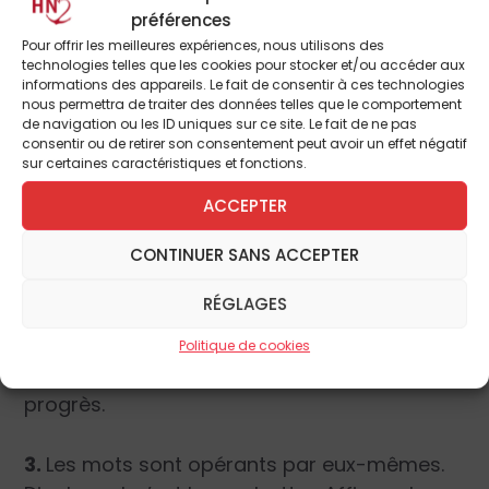
1.
L’homme est foncièrement bon. De ce fait,
préférences
le mal et les actes violents ne s’expliquent
Pour offrir les meilleures expériences, nous utilisons des
technologies telles que les cookies pour stocker et/ou accéder aux
qu’en raison d’une dénaturation profonde
informations des appareils. Le fait de consentir à ces technologies
opérée par les reliquats du passé (religion,
nous permettra de traiter des données telles que le comportement
de navigation ou les ID uniques sur ce site. Le fait de ne pas
institutions politiques, archaïsmes en tout
consentir ou de retirer son consentement peut avoir un effet négatif
genre, etc.).
sur certaines caractéristiques et fonctions.
ACCEPTER
2.
Le progrès est le moteur interne de
CONTINUER SANS ACCEPTER
l’humanité. Ce que la science nous
promettait dans cet effort de libération des
RÉGLAGES
anciennes servitudes, la technologie nous
l’assure pour bientôt. Il n’y a pas de nature ni
Politique de cookies
de loi naturelle, il n’y a que le mouvement du
progrès.
3.
Les mots sont opérants par eux-mêmes.