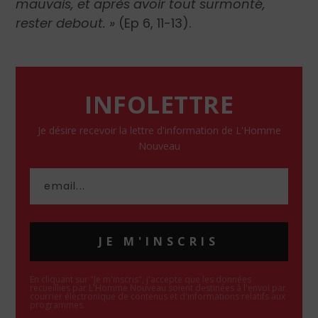
mauvais, et après avoir tout surmonté,
rester debout. »
(Ep 6, 11-13).
INFOLETTRE
Je désire recevoir la lettre d'information de L'Homme
Nouveau
JE M'INSCRIS
En cliquant sur "Je m'inscris", j'accepte que les données
recueillies par L'Homme Nouveau soient destinées à l'envoi par
courrier électronique de contenus et d'informations relatifs aux
programmes.