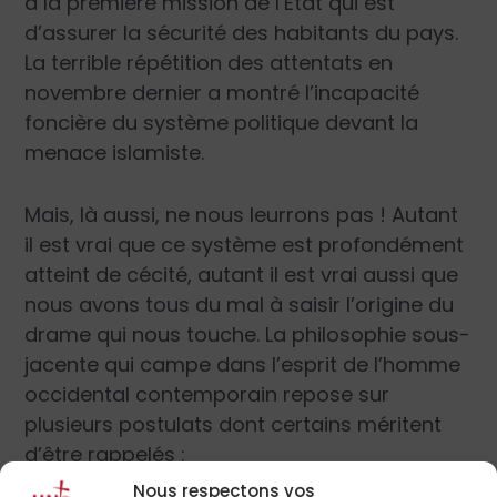
à la première mission de l’État qui est
d’assurer la sécurité des habitants du pays.
La terrible répétition des attentats en
novembre dernier a montré l’incapacité
foncière du système politique devant la
menace islamiste.
Mais, là aussi, ne nous leurrons pas ! Autant
il est vrai que ce système est profondément
atteint de cécité, autant il est vrai aussi que
nous avons tous du mal à saisir l’origine du
drame qui nous touche. La philosophie sous-
jacente qui campe dans l’esprit de l’homme
occidental contemporain repose sur
plusieurs postulats dont certains méritent
d’être rappelés :
Nous respectons vos