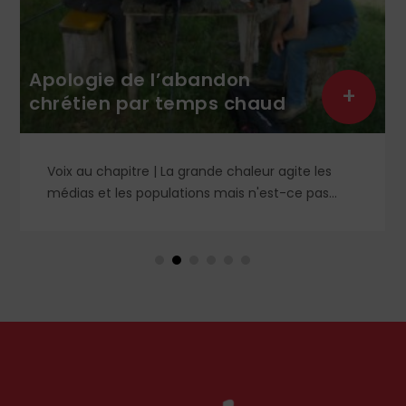
Apologie de l’abandon
+
chrétien par temps chaud
Voix au chapitre | La grande chaleur agite les
médias et les populations mais n'est-ce pas
contraire à l'esprit évangélique ? Le Christ nous a
avertis contre les préoccupations artificielles et
paralysantes. Petit guide de l'essentiel pour un
été vraiment serein et abandonné.