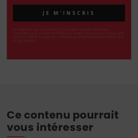
JE M'INSCRIS
En cliquant sur "Je m'inscris", j'accepte que les données
recueillies par L'Homme Nouveau soient destinées à l'envoi par
courrier électronique de contenus et d'informations relatifs aux
programmes.
Ce contenu pourrait
vous intéresser