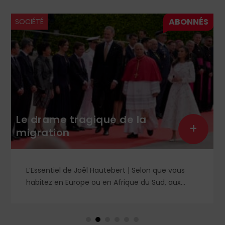
SOCIÉTÉ
Le drame tragique de la
+
migration
L’Essentiel de Joël Hautebert | Selon que vous
habitez en Europe ou en Afrique du Sud, aux
États-Unis ou en Libye, vos propos seront
considérés comme racistes ou non. Les récents
événements aux Pays-Bas ou en Irlande