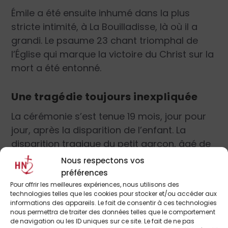
Émile a été ensuite inhumé dans la plus
stricte intimité, à La Bouilladisse, là où il a
grandi. Le psaume 23 chant triomphal de
l’Église qui marque la victoire du Christ sur la
mort a été entonné.
Une tragédie toujours inexpliquée
La cérémonie s’est tenue 19 mois, jour pour
jour, après la disparition de l’enfant. La
disparition tragique du petit garçon, âgé de
2 ans et demi, reste un mystère. Émile avait
Nous respectons vos
disparu le 8 juillet 2023 au Haut-Vernet, un
préférences
hameau des Alpes-de-Haute-Provence,
Pour offrir les meilleures expériences, nous utilisons des
technologies telles que les cookies pour stocker et/ou accéder aux
alors qu’il passait des vacances chez ses
informations des appareils. Le fait de consentir à ces technologies
grands-parents maternels. Bien que les
nous permettra de traiter des données telles que le comportement
de navigation ou les ID uniques sur ce site. Le fait de ne pas
restes de son corps et les vêtements qu’il