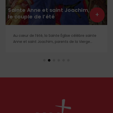
Sainte Anne et saint Joachim,
+
le couple de l’été
Au cœur de l’été, la Sainte Église célèbre sainte
Anne et saint Joachim, parents de la Vierge
Marie. Mais que sait-on exactement de ce
couple unique que le monde chrétien, aussi bien
en Orient qu’en Occident, célèbre par sa piété
et ses liturgies ?