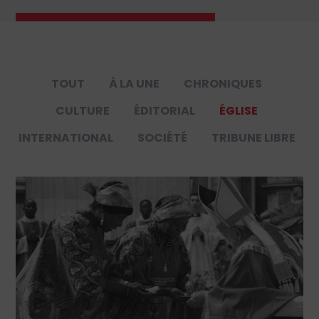
TOUT
À LA UNE
CHRONIQUES
CULTURE
ÉDITORIAL
ÉGLISE
INTERNATIONAL
SOCIÉTÉ
TRIBUNE LIBRE