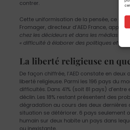
pas
contrer.
cer
Cette uniformisation de la pensée, ce lis
Fromager, directeur d’AED France, appelle
chez les décideurs et dans les médias »
, c
« difficulté à élaborer des politiques effic
La liberté religieuse en qu
De façon chiffrée, l’AED constate en deux
liberté religieuse. Parmi les 196 pays du 
difficultés. Dans 41% (soit 81 pays) d’entre 
déclin. Les 18% restant présentent des pro
dégradation au cours des deux dernières a
situation se détériorer. 6 pays seulement o
humain sur deux habite un pays dans lequel 
ou inexistante.