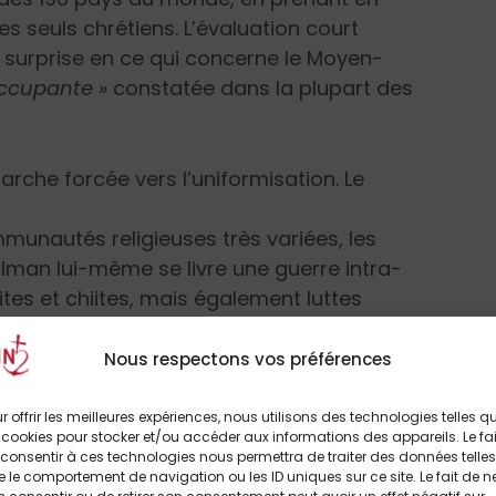
es seuls chrétiens. L’évaluation court
s surprise en ce qui concerne le Moyen-
occupante »
constatée dans la plupart des
arche forcée vers l’uniformisation. Le
unautés religieuses très variées, les
lman lui-même se livre une guerre intra-
es et chiites, mais également luttes
atiqué dans l’État islamique, en Arabie et au
les 1,3 millions de réfugiés, 25 000 sont
Nous respectons vos préférences
et de la tolérance, la différence est rejetée
r offrir les meilleures expériences, nous utilisons des technologies telles q
 cookies pour stocker et/ou accéder aux informations des appareils. Le fai
rence sexuelle. La théorie du genre en est la
consentir à ces technologies nous permettra de traiter des données telles
nthropologie chrétienne, et à légiférer pour la
 le comportement de navigation ou les ID uniques sur ce site. Le fait de n