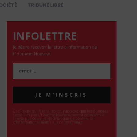
OCIÉTÉ
TRIBUNE LIBRE
INFOLETTRE
Je désire recevoir la lettre d'information de
L'Homme Nouveau
JE M'INSCRIS
En cliquant sur "Je m'inscris", j'accepte que les données
recueillies par L'Homme Nouveau soient destinées à
l'envoi par courrier électronique de contenus et
d'informations relatifs aux programmes.