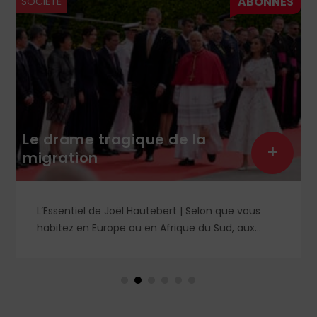
SOCIÉTÉ
Le drame tragique de la
+
migration
L’Essentiel de Joël Hautebert | Selon que vous
habitez en Europe ou en Afrique du Sud, aux
États-Unis ou en Libye, vos propos seront
considérés comme racistes ou non. Les récents
événements aux Pays-Bas ou en Irlande
soulèvent la question de l'accueil des migrants,
qui devraient avant tout pouvoir rester chez eux,