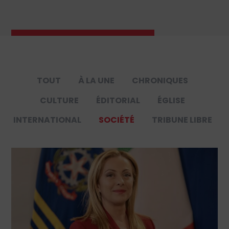
TOUT
À LA UNE
CHRONIQUES
CULTURE
ÉDITORIAL
ÉGLISE
INTERNATIONAL
SOCIÉTÉ
TRIBUNE LIBRE