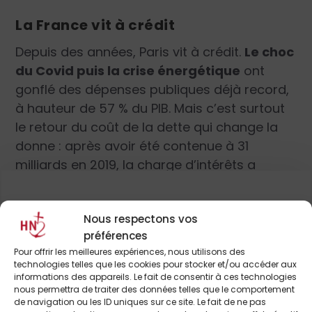
La France vit à crédit
Depuis des années, Paris vit à crédit.
Le choc
du Covid puis la crise énergétique
ont
gonflé des dépenses publiques déjà record,
à hauteur de 57 % du PIB. Mais c’est surtout
le retour du coût de la dette qui change la
donne : après avoir été contenue à 31
milliards en 2019, la charge d’intérêts a
atteint près de
70 milliards en 2024
et
devrait encore représenter 66 milliards en
Nous respectons vos
2025. Dans un contexte de taux plus élevés,
Pour continuer à lire cet
préférences
le symbole est brutal : pour la première fois,
Pour offrir les meilleures expériences, nous utilisons des
la France emprunte à dix ans à un coût
article
technologies telles que les cookies pour stocker et/ou accéder aux
supérieur à celui de l’Italie, soit
3,48 %
informations des appareils. Le fait de consentir à ces technologies
et de nombreux autres
nous permettra de traiter des données telles que le comportement
contre 3,47 %
début septembre. Longtemps
de navigation ou les ID uniques sur ce site. Le fait de ne pas