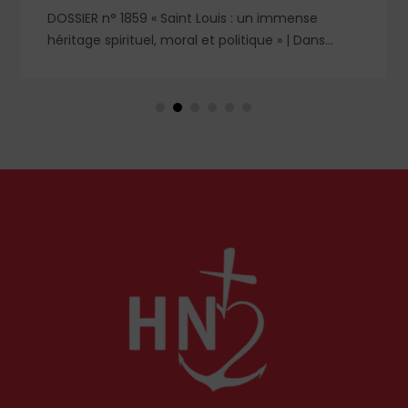
DOSSIER n° 1859 « Saint Louis : un immense
héritage spirituel, moral et politique » | Dans
l'ombre et la lumière du règne de saint Louis,
deux figures féminines s'imposent : Blanche de
Castille, mère dévouée et reine de fer, et
Marguerite de Provence, reine pieuse et épouse
fidèle. À travers leurs influences respectives, se
lit l'équilibre singulier d'une royauté en acte,
structurée par la foi chrétienne.