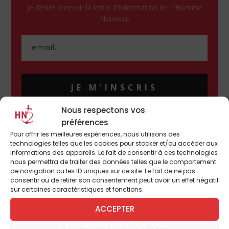
Je désire recevoir la lettre d'information de L'Homme
Nouveau
JE M'INSCRIS
Nous respectons vos
En cliquant sur "Je m'inscris", j'accepte que les données
recueillies par L'Homme Nouveau soient destinées à l'envoi par
préférences
courrier électronique de contenus et d'informations relatifs aux
programmes.
Pour offrir les meilleures expériences, nous utilisons des
technologies telles que les cookies pour stocker et/ou accéder aux
informations des appareils. Le fait de consentir à ces technologies
nous permettra de traiter des données telles que le comportement
de navigation ou les ID uniques sur ce site. Le fait de ne pas
consentir ou de retirer son consentement peut avoir un effet négatif
sur certaines caractéristiques et fonctions.
ACCEPTER