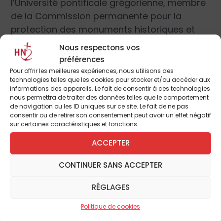
l’Université pontificale grégorienne, membre
de la Commission permanente pour la
protection des monuments historiques et
artistiques du Saint-Siège et membre
Nous respectons vos
effectif de l’Académie pontificale romaine
préférences
d’archéologie.
Pour offrir les meilleures expériences, nous utilisons des
technologies telles que les cookies pour stocker et/ou accéder aux
informations des appareils. Le fait de consentir à ces technologies
| Quelle est l’étendue de la
nous permettra de traiter des données telles que le comportement
de navigation ou les ID uniques sur ce site. Le fait de ne pas
nécropole du Vatican ?
consentir ou de retirer son consentement peut avoir un effet négatif
sur certaines caractéristiques et fonctions.
La nécropole est située
sous les grottes
ACCEPTER
sacrées
vaticanes, au niveau de la nef
CONTINUER SANS ACCEPTER
centrale de la basilique Saint-Pierre. La partie
Pour continuer à lire cet
explorée s’étend sur une longueur d’environ
RÉGLAGES
70 mètres et comprend
22 édifices
article
funéraires
, édifiés au II
e
siècle sur les
Politique de cookies
pentes sud de la colline du Vatican, face au