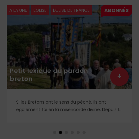
À LA UNE
ÉGLISE
ÉGLISE DE FRANCE
Petit lexique du pardon
+
breton
Si les Bretons ont le sens du péché, ils ont
également foi en la miséricorde divine. Depuis le
XVᵉ siècle, chaque contrée organise
annuellement son pardon, véritable fête de
l’âme. Petit lexique.