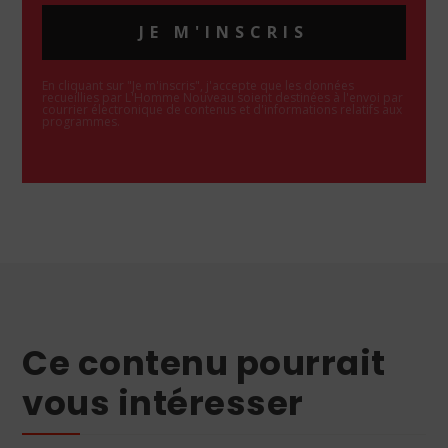
JE M'INSCRIS
En cliquant sur "Je m'inscris", j'accepte que les données
recueillies par L'Homme Nouveau soient destinées à l'envoi par
courrier électronique de contenus et d'informations relatifs aux
programmes.
Ce contenu pourrait
vous intéresser