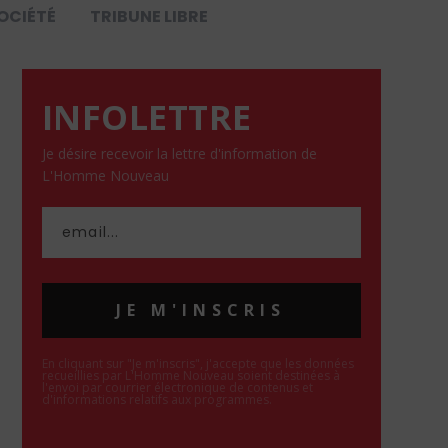
OCIÉTÉ
TRIBUNE LIBRE
INFOLETTRE
Je désire recevoir la lettre d'information de
L'Homme Nouveau
JE M'INSCRIS
En cliquant sur "Je m'inscris", j'accepte que les données
recueillies par L'Homme Nouveau soient destinées à
l'envoi par courrier électronique de contenus et
d'informations relatifs aux programmes.