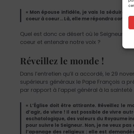
pas
cer
« Mon épouse infidèle, je vais la séduire, je
coeur à coeur… Là, elle me répondra comme au
Quel est donc ce désert où le Seigneur nous
coeur et entendre notre voix ?
Réveillez le monde !
Dans l’entretien qu’il a accordé, le 29 no
supérieurs généraux le Pape François a préc
par rapport à l’appel général à la sainteté 
« L’Église doit être attirante. Réveillez le
d’agir, de vivre ! Il est possible de vivre
eschatologique, des valeurs du Royaume incarn
pour suivre le Seigneur. Non, je ne veux pas 
l’apanage des religieux : elle est demandée