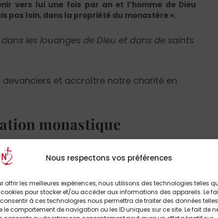
enir vers lui une fois par an et l’homme de Dieu
is pas loin, dans la propriété du monastère ».
r dans les louanges de Dieu et dans de saints
 devanciers et accroître notre charité en
cation monastique
nt sans concession devant la grandeur du
raient être l’occasion d’un examen de
Nous respectons vos préférences
r offrir les meilleures expériences, nous utilisons des technologies telles q
 cookies pour stocker et/ou accéder aux informations des appareils. Le fai
ticulier du Seigneur, évoqué en termes
consentir à ces technologies nous permettra de traiter des données telles
 le comportement de navigation ou les ID uniques sur ce site. Le fait de n