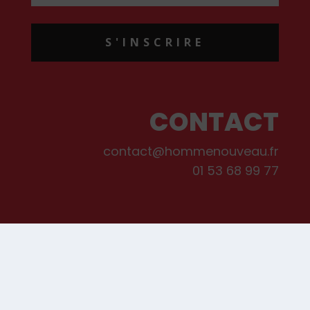
S'INSCRIRE
CONTACT
contact@hommenouveau.fr
01 53 68 99 77
Mentions légales
Conditions générales de vente et d’utilisation
Politique de cookies
Qui sommes-nous ?