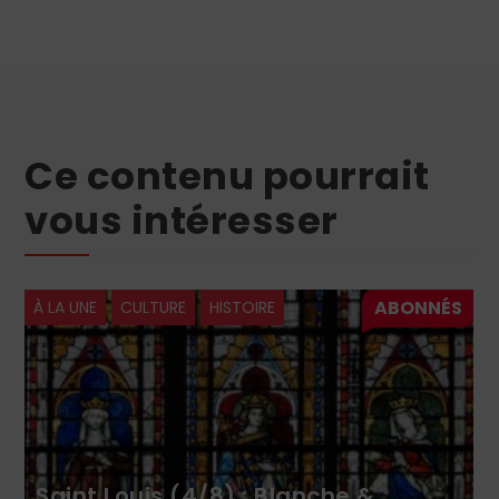
Ce contenu pourrait
vous intéresser
CULTURE
HISTOIRE
À LA UNE
C
 Louis (4/8) : Blanche &
Jeuness