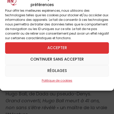
préférences
Pour offrir les meilleures expériences, nous utilisons des
Culture
technologies telles que les cookies pour stocker et/ou accéder aux
informations des appareils. Le fait de consentir à ces technologies
La carte de Jean de Viguerie :l’art de bien
nous permettra de traiter des données telles que le comportement
de navigation ou les ID uniques sur ce site. Le fait de ne pas
parler.
consentir ou de retirer son consentement peut avoir un effet négatif
sur certaines caractéristiques et fonctions.
Révélation : Le miracle de Natalia Sanmartin.
ACCEPTER
L’éveil de mademoiselle Prim est un succès
littéraire international. Et pourtant… l’auteur
CONTINUER SANS ACCEPTER
y dépeint une vie à contre-courant de la
RÉGLAGES
modernité. Analyse et entretien avec
l’auteur.
Politique de cookies
Hugo Ball, de Dada au pseudo-Denys.
Grand converti, Hugo Ball meurt à 41 ans,
non sans s’être révélé
« un maître de la vraie