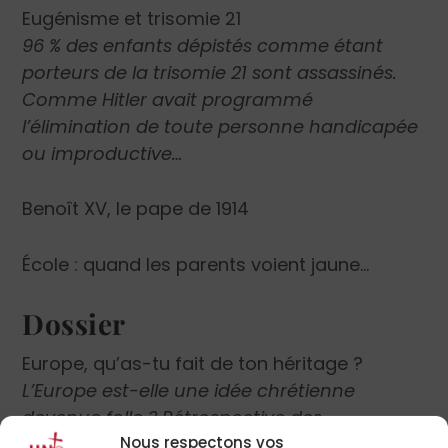
Eugénisme et trisomie 21
96 % des enfants dépistés comme étant
porteurs de la trisomie 21 sont assassinés.
Comme Hitler avait programmé
l’élimination de toute personne handicapée
ou improductive…
Benoît XV, le pape de 1914
École : quand les parents voient jaune…
Dossier
Europe, qu’as-tu fait de ton héritage ?
L’Europe est-elle une idée chrétienne
devenue folle ? Rétrospective des
Nous respectons vos
interventions pontificales sur le sujet.