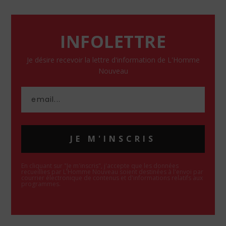
INFOLETTRE
Je désire recevoir la lettre d'information de L'Homme
Nouveau
JE M'INSCRIS
En cliquant sur "Je m'inscris", j'accepte que les données
recueillies par L'Homme Nouveau soient destinées à l'envoi par
courrier électronique de contenus et d'informations relatifs aux
programmes.