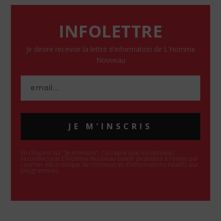
INFOLETTRE
Je désire recevoir la lettre d'information de L'Homme
Nouveau
JE M'INSCRIS
En cliquant sur "Je m'inscris", j'accepte que les données
recueillies par L'Homme Nouveau soient destinées à l'envoi par
courrier électronique de contenus et d'informations relatifs aux
programmes.