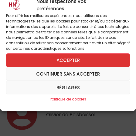
Nous respectons vos
son œuvre, où se mêlent tous les styles, est un rare exemple, à
préférences
qui veut bien la lire, d’une ironie faussement détachée qui fait
Pour offrir les meilleures expériences, nous utilisons des
place progressivement à une compassion profonde de la misère
technologies telles que les cookies pour stocker et/ou accéder aux
informations des appareils. Le fait de consentir à ces technologies
humaine. Qui était donc cet homme, mort à seulement 30 ans
nous permettra de traiter des données telles que le comportement
après une triste vie, faite de maladie, de solitude et d’échec, sans
de navigation ou les ID uniques sur ce site. Le fait de ne pas
consentir ou de retirer son consentement peut avoir un effet négatif
avoir pu donner le meilleur de lui-même et que notre monde a
sur certaines caractéristiques et fonctions.
quasiment oublié ? Répondre à cette question est difficile car on
ACCEPTER
sait peu de choses sur Tristan Corbière. Les informations que
l’on connaît, auxquelles il faut rattacher le témoignage de
CONTINUER SANS ACCEPTER
Verlaine, malheureusement trop court et écrit près de dix ans
après sa mort, ne nous donneront pas un…
RÉGLAGES
Politique de cookies
Olivier de Boisboissel