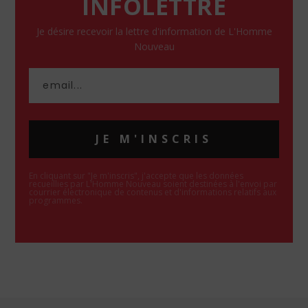
INFOLETTRE
Je désire recevoir la lettre d'information de L'Homme
Nouveau
JE M'INSCRIS
En cliquant sur "Je m'inscris", j'accepte que les données
recueillies par L'Homme Nouveau soient destinées à l'envoi par
courrier électronique de contenus et d'informations relatifs aux
programmes.