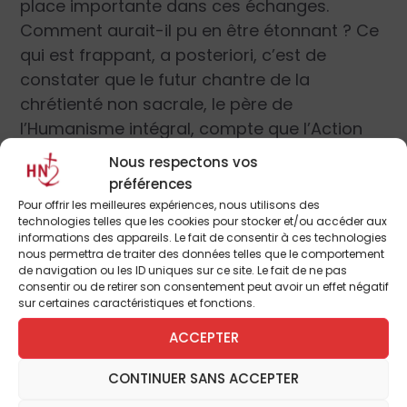
place importante dans ces échanges.
Comment aurait-il pu en être étonnant ? Ce
qui est frappant, a posteriori, c’est de
constater que le futur chantre de la
chrétienté non sacrale, le père de
l’Humanisme intégral, compte que l’Action
française obéisse au Pape comme si la
Nous respectons vos
situation était encore celle de la chrétienté.
préférences
L’Action française n’était pas un mouvement
Pour offrir les meilleures expériences, nous utilisons des
technologies telles que les cookies pour stocker et/ou accéder aux
confessionnel, même s’il comprenait, y
informations des appareils. Le fait de consentir à ces technologies
compris à sa tête, des catholiques. Que le
nous permettra de traiter des données telles que le comportement
de navigation ou les ID uniques sur ce site. Le fait de ne pas
Pape, y voyant des dangers pour les
consentir ou de retirer son consentement peut avoir un effet négatif
catholiques, dénonce son influence, quoi de
sur certaines caractéristiques et fonctions.
plus normal, même si la question est de
ACCEPTER
savoir les motivations réelles de cette
condamnation. Mais les historiens ont
CONTINUER SANS ACCEPTER
apporté des éléments à ce sujet. En