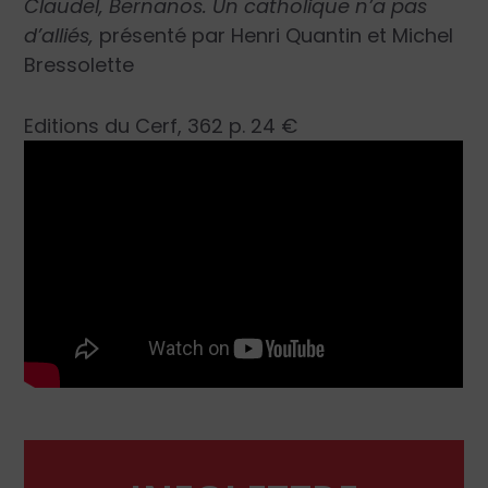
Claudel, Bernanos. Un catholique n’a pas
d’alliés,
présenté par Henri Quantin et Michel
Bressolette
Editions du Cerf, 362 p. 24 €