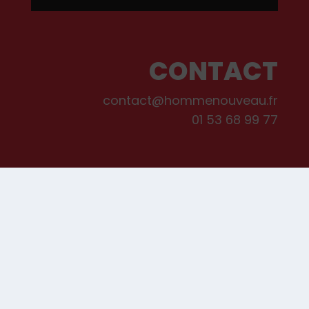
CONTACT
contact@hommenouveau.fr
01 53 68 99 77
Mentions légales
Conditions générales de vente et d’utilisation
Politique de cookies
Qui sommes-nous ?
© Les Editions de L’Homme Nouveau, 2022. Tous droits réservés.