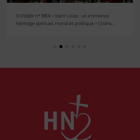
DOSSIER n° 1859 « Saint Louis : un immense
héritage spirituel, moral et politique » | Dans
l'ombre et la lumière du règne de saint Louis,
deux figures féminines s'imposent : Blanche de
Castille, mère dévouée et reine de fer, et
Marguerite de Provence, reine pieuse et épouse
fidèle. À travers leurs influences respectives, se
lit l'équilibre singulier d'une royauté en acte,
structurée par la foi chrétienne.