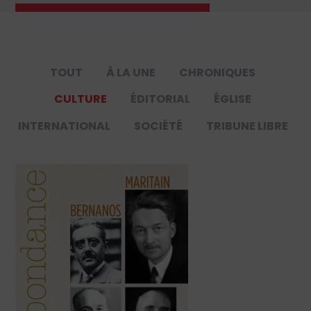
TOUT
À LA UNE
CHRONIQUES
CULTURE
ÉDITORIAL
ÉGLISE
INTERNATIONAL
SOCIÉTÉ
TRIBUNE LIBRE