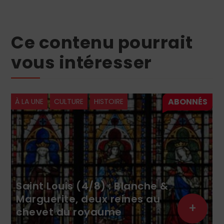
Ce contenu pourrait
vous intéresser
À LA UNE
CULTURE
HISTOIRE
Saint Louis (4/8) : Blanche &
Marguerite, deux reines au
+
chevet du royaume