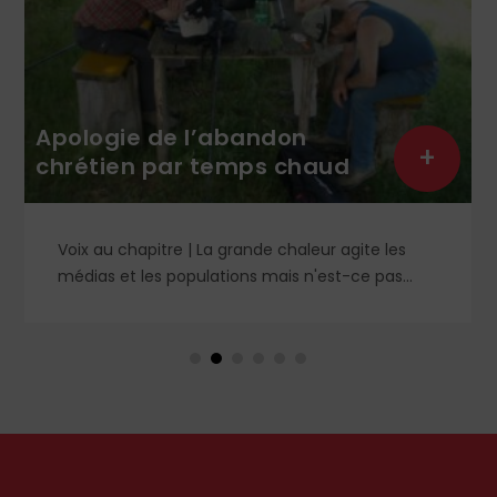
Apologie de l’abandon
+
chrétien par temps chaud
Voix au chapitre | La grande chaleur agite les
médias et les populations mais n'est-ce pas
contraire à l'esprit évangélique ? Le Christ nous a
avertis contre les préoccupations artificielles et
paralysantes. Petit guide de l'essentiel pour un
été vraiment serein et abandonné.