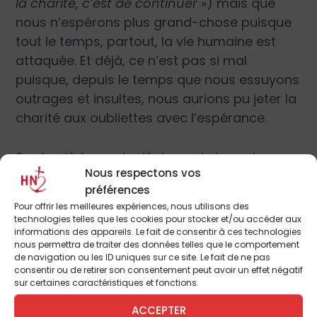
la charité, c’est de continuer
») mais que
nous n’espérons plus grand-chose puisque
tout le temps, partout, la vie humaine est
attaquée. Et déjà, ce n’est pas si mal
puisque, depuis le temps que nous essuyons
outrages et insultes, nous aurions pu jeter la
charité aux oubliettes avec l’espérance.
Sauf qu’à force de déplumer le logo du
Nous respectons vos
journal, il ne nous serait resté que la croix et
préférences
nous aurions pu avoir des ennuis avec un
Pour offrir les meilleures expériences, nous utilisons des
quotidien chrétien pour usurpation d’identité.
technologies telles que les cookies pour stocker et/ou accéder aux
Il fallait donc laisser le cœur de la charité
informations des appareils. Le fait de consentir à ces technologies
nous permettra de traiter des données telles que le comportement
mais la question de l’espérance n’était
de navigation ou les ID uniques sur ce site. Le fait de ne pas
toujours pas réglée. Après tout, les
consentir ou de retirer son consentement peut avoir un effet négatif
sur certaines caractéristiques et fonctions.
catholiques n’ont pas plus de problèmes de
vue que les autres et si l’ancre n’est pas
ACCEPTER