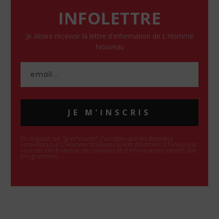
INFOLETTRE
Je désire recevoir la lettre d'information de L'Homme
Nouveau
JE M'INSCRIS
En cliquant sur "Je m'inscris", j'accepte que les données
recueillies par L'Homme Nouveau soient destinées à l'envoi par
courrier électronique de contenus et d'informations relatifs aux
programmes.