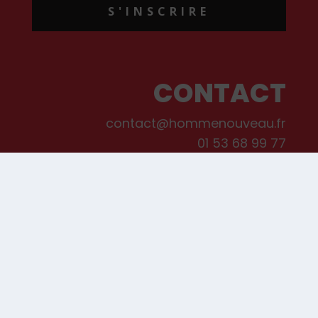
S'INSCRIRE
CONTACT
contact@hommenouveau.fr
01 53 68 99 77
Mentions légales
Conditions générales de vente et d’utilisation
Politique de cookies
Qui sommes-nous ?
© Les Editions de L’Homme Nouveau, 2022. Tous droits réservés.