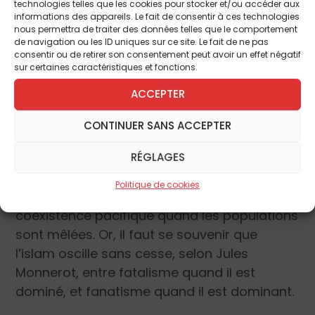
technologies telles que les cookies pour stocker et/ou accéder aux
médiation de son Église. Pour autant, le
informations des appareils. Le fait de consentir à ces technologies
Décalogue est présent dans la conscience
nous permettra de traiter des données telles que le comportement
de navigation ou les ID uniques sur ce site. Le fait de ne pas
de chaque homme, même si cette
consentir ou de retirer son consentement peut avoir un effet négatif
conscience peut être faussée ; cette
sur certaines caractéristiques et fonctions.
dimension religieuse de l’homme sera
ACCEPTER
abordée par l’abbé Guillaume de Tanouärn.
Le dialogue avec les musulmans ne peut
CONTINUER SANS ACCEPTER
avoir d’autre fin que leur conversion. Ceci
RÉGLAGES
posé, l’acte de foi dans le christianisme est
libre, ce qui n’est pas le cas dans l’islam, et il
Politique de cookies
s’agit d’établir les conditions d’une
coexistence pacifique quand les populations
sont mêlées. Or, il faut se souvenir que
l’islam oscille sans cesse, selon Jules
Monnerot, entre fatalisme quand il est
dominé, et fanatisme quand il est dominant.