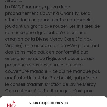
Airport…
La DMC Pharmacy qui va donc
prochainement s’ouvrir à Chantilly, sera
située dans un grand centre commercial
jouxtant un grand axe routier. Les initiales de
son enseigne signalent qu’elle est une
création de la Divine Mercy Care (Fairfax,
Virginie), une association pro-Vie procurant
des soins médicaux en conformité aux
enseignements de l’Église, et destinés aux
personnes sans ressources ou sans
couverture maladie – ce qui ne manque pas
aux États-Unis. John Bruchalski, qui préside
le conseil d’administration de Divine Mercy
Care estime, à juste titre, « qu’il n’est pas
question que nous laissions notre foi à la
Nous respectons vos
porte des officines » – car il existe sept