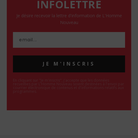
INFOLETTRE
Je désire recevoir la lettre d'information de L'Homme
Nouveau
JE M'INSCRIS
En cliquant sur "Je m'inscris", j'accepte que les données
recueillies par L'Homme Nouveau soient destinées à l'envoi par
courrier électronique de contenus et d'informations relatifs aux
programmes.