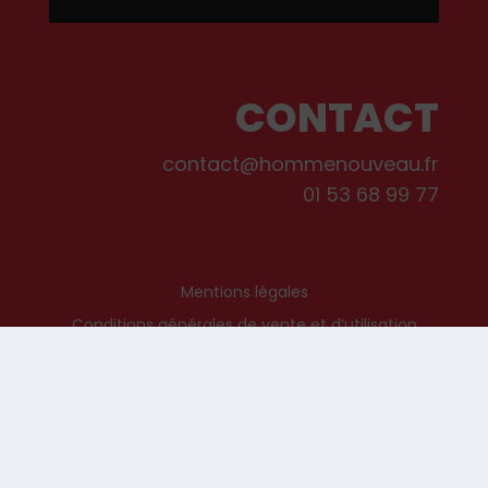
CONTACT
contact@hommenouveau.fr
01 53 68 99 77
Mentions légales
Conditions générales de vente et d’utilisation
Politique de cookies
Qui sommes-nous ?
© Les Editions de L’Homme Nouveau, 2022. Tous droits réservés.