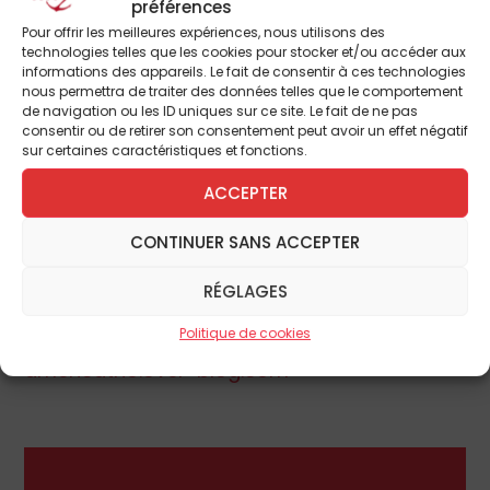
préférences
autres pharmacies de ce type en Amérique
Pour offrir les meilleures expériences, nous utilisons des
– « Nous nous efforçons de créer un
technologies telles que les cookies pour stocker et/ou accéder aux
environnement où foi et professionnalisme
informations des appareils. Le fait de consentir à ces technologies
nous permettra de traiter des données telles que le comportement
aillent de paire ».
de navigation ou les ID uniques sur ce site. Le fait de ne pas
Le groupe DMC se compose également de
consentir ou de retirer son consentement peut avoir un effet négatif
sur certaines caractéristiques et fonctions.
Tepeyrac Family Center, qui offre un soutien
en gynécologie-obstétrique, promeut les
ACCEPTER
techniques de contrôle naturel des
CONTINUER SANS ACCEPTER
naissances et se refuse à la contraception,
à la stérilisation ou à l’avortement.
RÉGLAGES
Politique de cookies
retrouvez aussi cet article sur :
americatho.over-blog.com