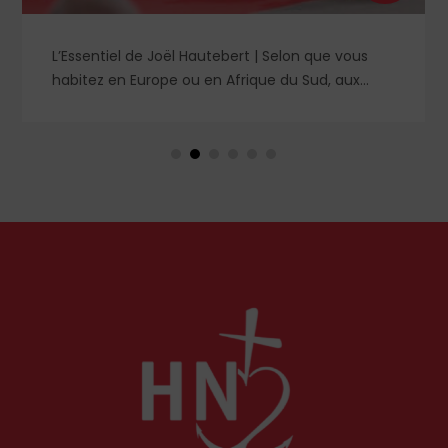
L’Essentiel de Joël Hautebert | Selon que vous
habitez en Europe ou en Afrique du Sud, aux
États-Unis ou en Libye, vos propos seront
considérés comme racistes ou non. Les récents
événements aux Pays-Bas ou en Irlande
soulèvent la question de l'accueil des migrants,
qui devraient avant tout pouvoir rester chez eux,
comme l'a rappelé Léon XIV récemment.