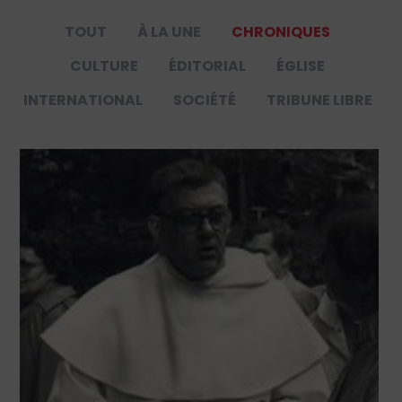
TOUT
À LA UNE
CHRONIQUES
CULTURE
ÉDITORIAL
ÉGLISE
INTERNATIONAL
SOCIÉTÉ
TRIBUNE LIBRE