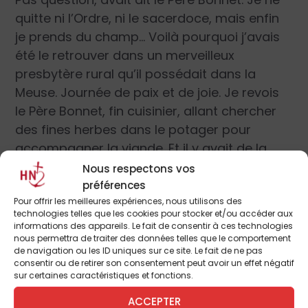
quitte ni l’Ordre, ni le sacerdoce, mais enfin
je prends du champ… Voilà pourquoi j’avais
été le retrouver dans un merveilleux
presbytère rural qu’il possédait dans la
Meuse. Journée de paix et de joie. Je revois
le Père Bonnet, fin cuisinier, allant chercher
des fines herbes dans le potager pour
accompagner la viande. Et il y avait de la
mirabelle avec le café !
Nous respectons vos
préférences
Pour offrir les meilleures expériences, nous utilisons des
Ce Lorrain profondément attaché à ses
technologies telles que les cookies pour stocker et/ou accéder aux
racines était à la fois proche des gens
informations des appareils. Le fait de consentir à ces technologies
nous permettra de traiter des données telles que le comportement
simples, de la foi populaire, de la tradition (il
de navigation ou les ID uniques sur ce site. Le fait de ne pas
avait publié le recueil de quantité de
consentir ou de retirer son consentement peut avoir un effet négatif
sur certaines caractéristiques et fonctions.
demandes, de remerciements, d’ex-voto) et
directeur de recherche au CNRS. Il
ACCEPTER