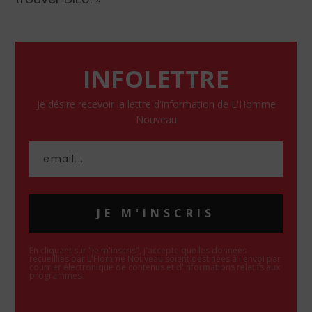
INFOLETTRE
Je désire recevoir la lettre d'information de L'Homme
Nouveau
JE M'INSCRIS
En cliquant sur "Je m'inscris", j'accepte que les données
recueillies par L'Homme Nouveau soient destinées à l'envoi par
courrier électronique de contenus et d'informations relatifs aux
programmes.