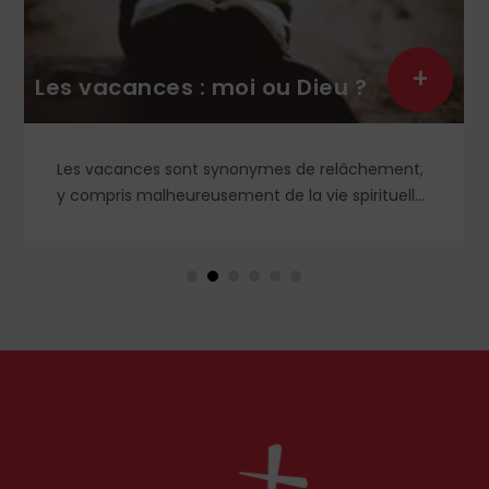
+
Les vacances : moi ou Dieu ?
Les vacances sont synonymes de relâchement,
y compris malheureusement de la vie spirituelle.
Et si, au contraire, nous recherchions le vrai
repos, celui que nous offre le Cœur sacré de
Jésus, celui que nous ne trouverons qu'en Dieu ?
Petit guide de l'authentique joie des vacances...
par le chanoine Michael McCowen (icrsp).