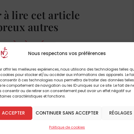
 ailleurs. L’homme est donc «
un animal qui
, elle-même, «
est une société de sociétés
à lire cet article
le
». Il n’y a donc
pas d’hommes sans
breux autres
hie morale est forcément une philosophie
retenir est la place particulière de la vertu de
e tempérance s’exercent sur le sujet lui-
 DÈS À PRÉSENT
sions irascibles et concupiscibles du sujet,
Nous respectons vos préférences
 établisse dans un juste milieu relatif au
'ABONNE
 individu.
» La vertu de justice, elle, «
est
r offrir les meilleures expériences, nous utilisons des technologies telles q
 rapport étroit avec le
bien commun
et la vie
 cookies pour stocker et/ou accéder aux informations des appareils. Le fai
consentir à ces technologies nous permettra de traiter des données telles
ra pas oublier cependant la prudence, «
la
 le comportement de navigation ou les ID uniques sur ce site. Le fait de n
arcel De Corte. Elle est celle qui «
guide
 consentir ou de retirer son consentement peut avoir un effet négatif sur
taines caractéristiques et fonctions.
t. Sa fonction principale est de gouverner la
ACCEPTER
CONTINUER SANS ACCEPTER
RÉGLAGES
Politique de cookies