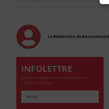
Ainsi présentées, les vertus morales sont c
société et ne pouvant pas vivre sans socié
donc nécessaires à une bonne vie sociale
La Rédaction de Reconstruir
INFOLETTRE
Je désire recevoir la lettre d'information de
L'Homme Nouveau