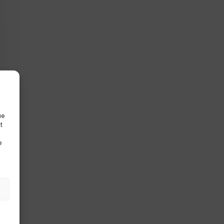
ue
t
e