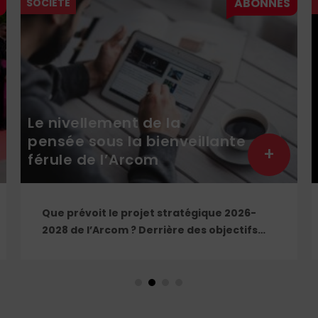
SOCIÉTÉ
Le nivellement de la
pensée sous la bienveillante
+
férule de l’Arcom
Que prévoit le projet stratégique 2026-
2028 de l’Arcom ? Derrière des objectifs
formulés dans le langage rassurant de la
protection du public et de la lutte contre
la désinformation, se dessine un système
liberticide de surveillance et de censure
des contenus médiatiques et numériques.